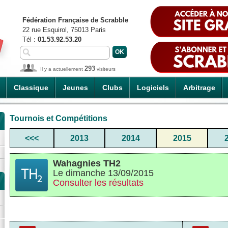
Fédération Française de Scrabble
22 rue Esquirol, 75013 Paris
Tél :
01.53.92.53.20
293
Il y a actuellement
visiteurs
Classique
Jeunes
Clubs
Logiciels
Arbitrage
Tournois et Compétitions
<<<
2013
2014
2015
Wahagnies TH2
Le dimanche 13/09/2015
Consulter les résultats