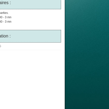
ires :
arties.
00 - 3 mn
30 - 3 mn
tion :
é