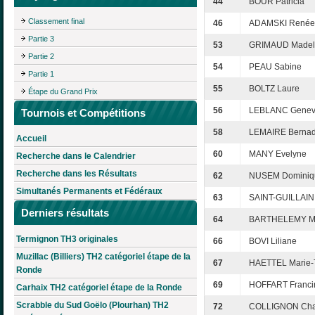
44
BOUR Patricia
Classement final
46
ADAMSKI Renée
Partie 3
53
GRIMAUD Madel
Partie 2
54
PEAU Sabine
Partie 1
55
BOLTZ Laure
Étape du Grand Prix
56
LEBLANC Genev
Tournois et Compétitions
58
LEMAIRE Bernad
Accueil
60
MANY Evelyne
Recherche dans le Calendrier
Recherche dans les Résultats
62
NUSEM Dominiq
Simultanés Permanents et Fédéraux
63
SAINT-GUILLAIN
Derniers résultats
64
BARTHELEMY Ma
Termignon TH3 originales
66
BOVI Liliane
Muzillac (Billiers) TH2 catégoriel étape de la
67
HAETTEL Marie-
Ronde
69
HOFFART Franci
Carhaix TH2 catégoriel étape de la Ronde
Scrabble du Sud Goëlo (Plourhan) TH2
72
COLLIGNON Cha