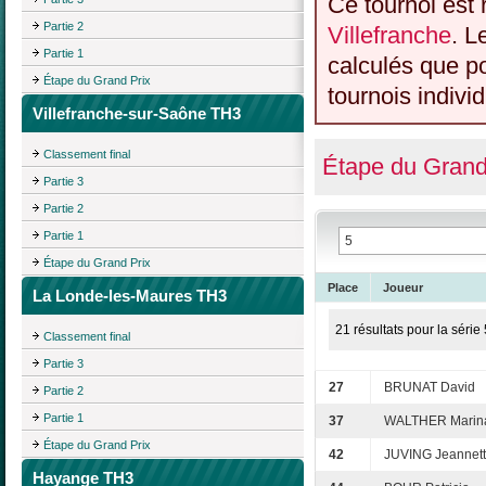
Ce tournoi est 
Partie 2
Villefranche
. L
Partie 1
calculés que p
Étape du Grand Prix
tournois individ
Villefranche-sur-Saône TH3
Classement final
Étape du Grand
Partie 3
Partie 2
Partie 1
Étape du Grand Prix
Place
Joueur
La Londe-les-Maures TH3
21 résultats pour la série 
Classement final
Partie 3
27
BRUNAT David
Partie 2
Partie 1
37
WALTHER Marin
Étape du Grand Prix
42
JUVING Jeannet
Hayange TH3