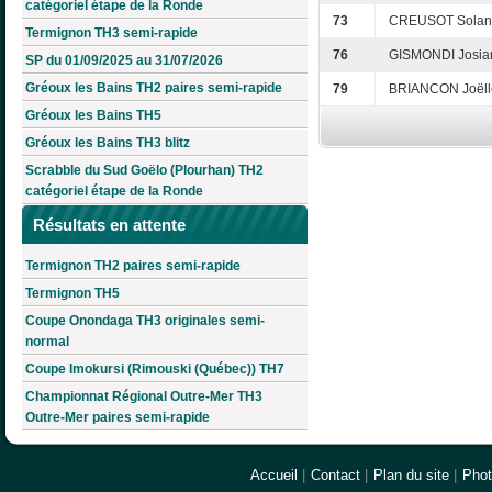
catégoriel étape de la Ronde
73
CREUSOT Solan
Termignon TH3 semi-rapide
76
GISMONDI Josia
SP du 01/09/2025 au 31/07/2026
Gréoux les Bains TH2 paires semi-rapide
79
BRIANCON Joëll
Gréoux les Bains TH5
Gréoux les Bains TH3 blitz
Scrabble du Sud Goëlo (Plourhan) TH2
catégoriel étape de la Ronde
Résultats en attente
Termignon TH2 paires semi-rapide
Termignon TH5
Coupe Onondaga TH3 originales semi-
normal
Coupe Imokursi (Rimouski (Québec)) TH7
Championnat Régional Outre-Mer TH3
Outre-Mer paires semi-rapide
Accueil
|
Contact
|
Plan du site
|
Pho