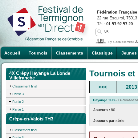
Fédération Française
22 rue Esquirol, 75013
Tél :
01.53.92.53.20
3
Il y a actuellement
Accueil
Tournois
Classements
Classique
Jeunes
Tournois et
4X Crépy Hayange La Londe
Villefranche
Classement final
<<<
2013
Partie 3
Hayange TH3
- Le dimanche 
Partie 2
Partie 1
Joueurs :
80
Crépy-en-Valois TH3
Joueurs par série :
Classement final
Partie 3