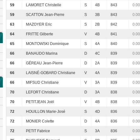
59
LAMORET Christelle
S
4B
843
0.00
59
SCATTON Jean-Pierre
S
3B
843
0.00
63
MAZOYER Eric
S
2B
842
0.00
64
FRITTE Gilberte
V
4B
841
0.00
65
MONTOWSKI Dominique
S
4A
840
0.00
66
BANAUDO Marina
D
4C
839
0.00
66
GÉREAU Jean-Pierre
D
2A
839
0.00
66
LAISNÉ-GOBARD Christiane
V
4A
839
0.00
66
MIFSUD Christiane
V
3A
839
0.00
70
LEFORT Christiane
D
3A
838
0.00
70
PETITJEAN Joël
V
4B
838
0.00
72
HOUILLON Marie-José
S
4D
836
0.00
72
MONIER Colette
D
4A
836
0.00
72
PETIT Fabrice
S
3A
836
0.00