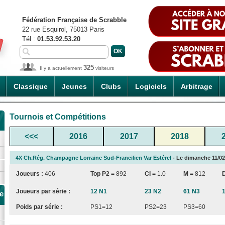
Fédération Française de Scrabble
22 rue Esquirol, 75013 Paris
Tél :
01.53.92.53.20
325
Il y a actuellement
visiteurs
Classique
Jeunes
Clubs
Logiciels
Arbitrage
Tournois et Compétitions
<<<
2016
2017
2018
4X Ch.Rég. Champagne Lorraine Sud-Francilien Var Estérel
- Le dimanche 11/02/2
Joueurs :
406
Top P2 =
892
CI
=
1.0
M =
812
Joueurs par série :
12 N1
23 N2
61 N3
e
Poids par série :
PS1=12
PS2=23
PS3=60