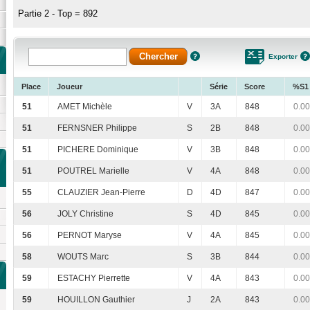
Partie 2 - Top = 892
Exporter
Place
Joueur
Série
Score
%S1
51
AMET Michèle
V
3A
848
0.00
51
FERNSNER Philippe
S
2B
848
0.00
51
PICHERE Dominique
V
3B
848
0.00
51
POUTREL Marielle
V
4A
848
0.00
55
CLAUZIER Jean-Pierre
D
4D
847
0.00
56
JOLY Christine
S
4D
845
0.00
56
PERNOT Maryse
V
4A
845
0.00
58
WOUTS Marc
S
3B
844
0.00
59
ESTACHY Pierrette
V
4A
843
0.00
59
HOUILLON Gauthier
J
2A
843
0.00