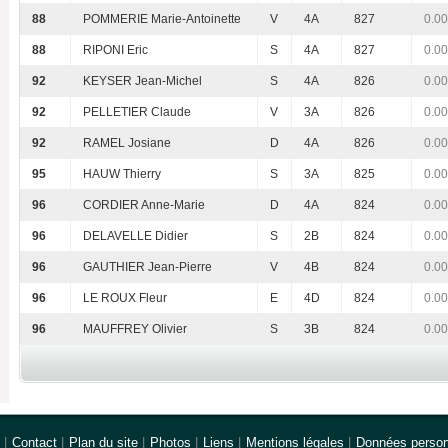
88
POMMERIE Marie-Antoinette
V
4A
827
0.00
88
RIPONI Eric
S
4A
827
0.00
92
KEYSER Jean-Michel
S
4A
826
0.00
92
PELLETIER Claude
V
3A
826
0.00
92
RAMEL Josiane
D
4A
826
0.00
95
HAUW Thierry
S
3A
825
0.00
96
CORDIER Anne-Marie
D
4A
824
0.00
96
DELAVELLE Didier
S
2B
824
0.00
96
GAUTHIER Jean-Pierre
V
4B
824
0.00
96
LE ROUX Fleur
E
4D
824
0.00
96
MAUFFREY Olivier
S
3B
824
0.00
|
Contact
|
Plan du site
|
Photos
|
Liens
|
Mentions légales
|
Données person