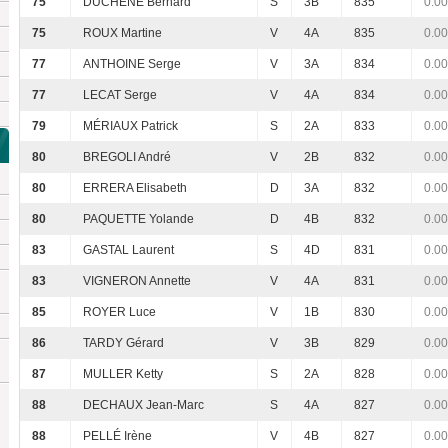
75
DUCHENE Bernard
S
3B
835
0.00
75
ROUX Martine
V
4A
835
0.00
77
ANTHOINE Serge
V
3A
834
0.00
77
LECAT Serge
V
4A
834
0.00
79
MÉRIAUX Patrick
S
2A
833
0.00
80
BREGOLI André
V
2B
832
0.00
80
ERRERA Elisabeth
D
3A
832
0.00
80
PAQUETTE Yolande
D
4B
832
0.00
83
GASTAL Laurent
S
4D
831
0.00
83
VIGNERON Annette
V
4A
831
0.00
85
ROYER Luce
V
1B
830
0.00
86
TARDY Gérard
V
3B
829
0.00
87
MULLER Ketty
S
2A
828
0.00
88
DECHAUX Jean-Marc
S
4A
827
0.00
88
PELLÉ Irène
V
4B
827
0.00