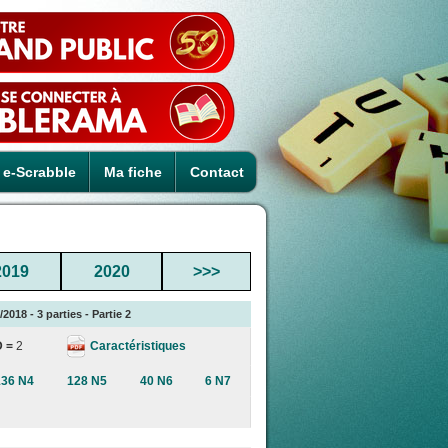
e-Scrabble
Ma fiche
Contact
2019
2020
>>>
018 - 3 parties - Partie 2
Caractéristiques
D =
2
136 N4
128 N5
40 N6
6 N7