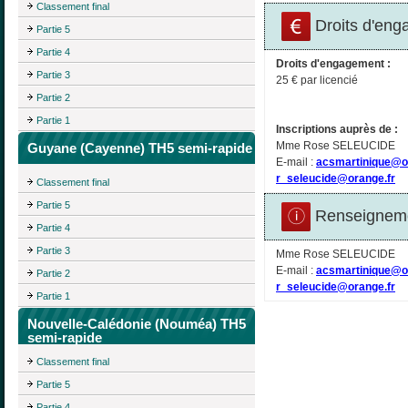
Classement final
Droits d'eng
Partie 5
Partie 4
Droits d'engagement :
Partie 3
25 € par licencié
Partie 2
Partie 1
Inscriptions auprès de :
Mme Rose SELEUCIDE
Guyane (Cayenne) TH5 semi-rapide
E-mail :
acsmartinique@o
r_seleucide@orange.fr
Classement final
Partie 5
Renseigneme
Partie 4
Partie 3
Mme Rose SELEUCIDE
E-mail :
acsmartinique@o
Partie 2
r_seleucide@orange.fr
Partie 1
Nouvelle-Calédonie (Nouméa) TH5
semi-rapide
Classement final
Partie 5
Partie 4