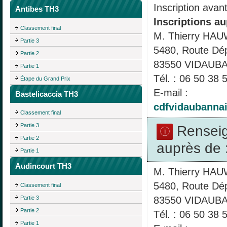
Inscription avan
Antibes TH3
Inscriptions au
Classement final
M. Thierry HA
Partie 3
5480, Route Dé
Partie 2
83550 VIDAUB
Partie 1
Tél. : 06 50 38 
Étape du Grand Prix
E-mail :
Bastelicaccia TH3
cdfvidaubanna
Classement final
Partie 3
Rensei
Partie 2
auprès de 
Partie 1
Audincourt TH3
M. Thierry HA
5480, Route Dé
Classement final
83550 VIDAUB
Partie 3
Partie 2
Tél. : 06 50 38 
Partie 1