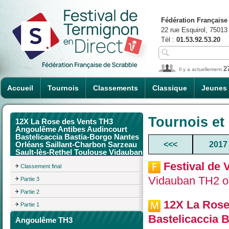
Fédération Française
22 rue Esquirol, 75013
Tél :
01.53.92.53.20
2
Il y a actuellement
Accueil
Tournois
Classements
Classique
Jeunes
Tournois et
12X La Rose des Vents TH3
Angoulême Antibes Audincourt
Bastelicaccia Bastia-Borgo Nantes
<<<
2017
Orléans Saillant-Charbon Sarzeau
Sault-lès-Rethel Toulouse Vidauban
Festival de
Classement final
Vidauban TH2 or
Partie 3
Partie 2
12X La Rose
Partie 1
Bastelicaccia 
Angoulême TH3