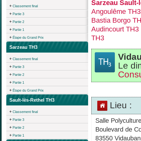
Sarzeau Sault-
Classement final
Angoulême TH3
Partie 3
Bastia Borgo T
Partie 2
Audincourt TH3
Partie 1
TH3
Étape du Grand Prix
Sarzeau TH3
Vida
Classement final
Le di
Partie 3
Consu
Partie 2
Partie 1
Étape du Grand Prix
Sault-lès-Rethel TH3
Lieu :
Classement final
Salle Polyculture
Partie 3
Partie 2
Boulevard de C
Partie 1
83550 Vidauban