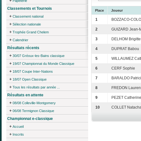
Papeterie
Classements et Tournois
Place
Joueur
Classement national
1
BOZZACO-COLON
Sélection nationale
2
GUIZARD Jean-M
Trophée Grand Chelem
3
DELHOM Brigitte
Calendrier
Résultats récents
4
DUPRAT Babou
30/07 Gréoux-les-Bains classique
5
WILLAUMEZ Cath
19/07 Championnat du Monde Classique
6
CERF Sophie
18/07 Coupe Inter-Nations
7
BARALDO Patric
18/07 Open Classique
Tous les résultats par année ...
8
FREDON Lauren
Résultats en attente
9
PEZET Catherin
08/08 Colleville-Montgomery
10
COLLET Natach
06/08 Termignon Classique
Championnat e-classique
Accueil
Inscrits