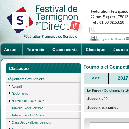
Fédération Française
22 rue Esquirol, 75013
Tél :
01.53.92.53.20
3
Il y a actuellement
Accueil
Tournois
Classements
Classique
Jeunes
Tournois et Compéti
Classique
<<<
2017
Réglements et Fichiers
Accueil
Le Terrou - Du dimanche 18 
Règlements
Joueurs :
10
Nouveautés 2025-2026
Joueurs par série :
Tableur Excel Sclassic
Tableur Excel ICClassic
ClassiJeu : valideur de mots