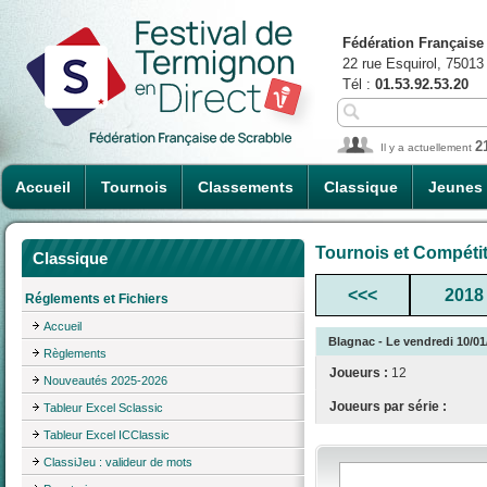
Fédération Française
22 rue Esquirol, 75013
Tél :
01.53.92.53.20
2
Il y a actuellement
Accueil
Tournois
Classements
Classique
Jeunes
Tournois et Compéti
Classique
<<<
2018
Réglements et Fichiers
Accueil
Blagnac - Le vendredi 10/01
Règlements
Joueurs :
12
Nouveautés 2025-2026
Joueurs par série :
Tableur Excel Sclassic
Tableur Excel ICClassic
ClassiJeu : valideur de mots