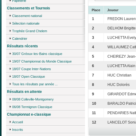
Papeterie
Classements et Tournois
Place
Joueur
Classement national
1
FREDON Lauren
Sélection nationale
2
DELHOM Brigitte
Trophée Grand Chelem
3
LUCHETTA Evel
Calendrier
Résultats récents
4
WILLAUMEZ Cath
30/07 Gréoux-les-Bains classique
5
CHEIREZY Jean-
19/07 Championnat du Monde Classique
6
LUCHETTA Alain
18/07 Coupe Inter-Nations
7
HUC Christian
18/07 Open Classique
Tous les résultats par année ...
8
HUC Dolorès
Résultats en attente
9
GIRARDOT Edm
08/08 Colleville-Montgomery
10
BARALDO Patric
06/08 Termignon Classique
11
PENDARIES Nath
Championnat e-classique
Accueil
12
LANCELOT Sonia
Inscrits