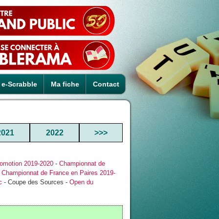
e-Scrabble
Ma fiche
Contact
2021
2022
>>>
omotion 2019-2020
-
Championnat de
-
Championnat de France en Paires 2019-
c
- Coupe des Sources -
Open du