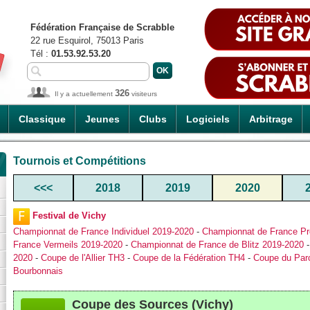
Fédération Française de Scrabble
22 rue Esquirol, 75013 Paris
Tél :
01.53.92.53.20
326
Il y a actuellement
visiteurs
Classique
Jeunes
Clubs
Logiciels
Arbitrage
Tournois et Compétitions
<<<
2018
2019
2020
Festival de Vichy
Championnat de France Individuel 2019-2020
-
Championnat de France Pr
France Vermeils 2019-2020
-
Championnat de France de Blitz 2019-2020
2020
-
Coupe de l'Allier TH3
-
Coupe de la Fédération TH4
-
Coupe du Par
Bourbonnais
Coupe des Sources (Vichy)