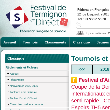
Fédération Française
22 rue Esquirol, 75013
Tél :
01.53.92.53.20
3
Il y a actuellement
Accueil
Tournois
Classements
Classique
Jeunes
Tournois et
Classique
Réglements et Fichiers
<<<
2018
Accueil
Festival d'A
Règlements
Coupe de la De
Nouveautés 2025-2026
Tableur Excel Sclassic
Internationaux e
Tableur Excel ICClassic
semi-rapide
-
Co
ClassiJeu : valideur de mots
Espoirs TH5 sem