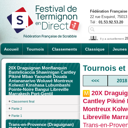
Fédération Française
22 rue Esquirol, 75013
Tél :
01.53.92.53.20
2
Il y a actuellement
Accueil
Tournois
Classements
Classique
Jeunes
Tournois et
20X Draguignan Monflanquin
Bastelicaccia Shawinigan Cantley
Pikiné Mbao Yaoundé Douala
<<<
2018
Antananarivo Woluwé Montreux
Kolwezi Kinshasa Lubumbashi
Pointe-Noire Bangui Libreville
20X Draguig
Marrakech Port-Gentil
Cantley Pikin
Classement final
Montreux Kolw
Partie 2
Libreville Marr
Partie 1
Trans-en-Proven
Trans-en-Provence (Draguignan)