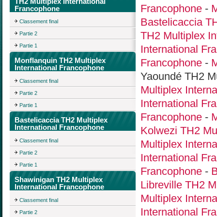
TH2 Multiplex International
Francophone
-
M
Francophone
Bastelicaccia T
Classement final
TH2 Multiplex I
Partie 2
Partie 1
International F
Monflanquin TH2 Multiplex
Francophone
-
M
International Francophone
Yaoundé TH2 Mul
Classement final
Multiplex Intern
Partie 2
International F
Partie 1
Francophone
-
M
Bastelicaccia TH2 Multiplex
International Francophone
Kolwezi TH2 Mul
Classement final
Multiplex Intern
Partie 2
International F
Partie 1
Francophone
-
B
Shawinigan TH2 Multiplex
Libreville TH2 M
International Francophone
Multiplex Intern
Classement final
International F
Partie 2