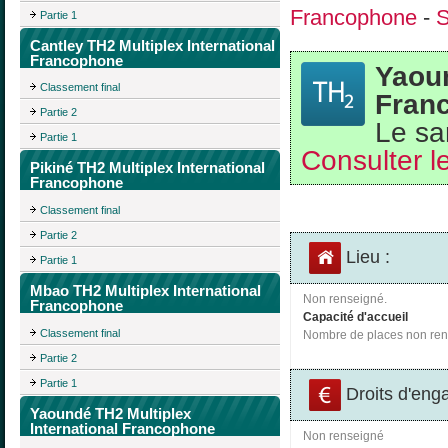
Francophone
-
S
Partie 1
Cantley TH2 Multiplex International
Francophone
Yaoun
Classement final
Fran
Partie 2
Le sa
Partie 1
Consulter le
Pikiné TH2 Multiplex International
Francophone
Classement final
Partie 2
Lieu :
Partie 1
Mbao TH2 Multiplex International
Non renseigné.
Francophone
Capacité d'accueil
Classement final
Nombre de places non ren
Partie 2
Partie 1
Droits d'eng
Yaoundé TH2 Multiplex
International Francophone
Non renseigné