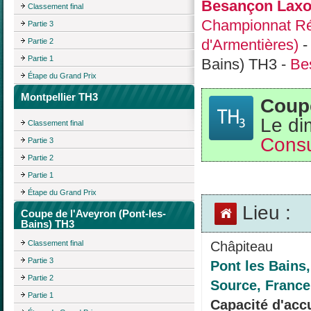
Besançon Laxo
Classement final
Championnat Ré
Partie 3
d'Armentières)
Partie 2
Partie 1
Bains) TH3 -
Be
Étape du Grand Prix
Montpellier TH3
Coupe
Le di
Classement final
Consu
Partie 3
Partie 2
Partie 1
Étape du Grand Prix
Lieu :
Coupe de l'Aveyron (Pont-les-
Bains) TH3
Châpiteau
Classement final
Partie 3
Pont les Bains,
Partie 2
Source, France
Partie 1
Capacité d'accu