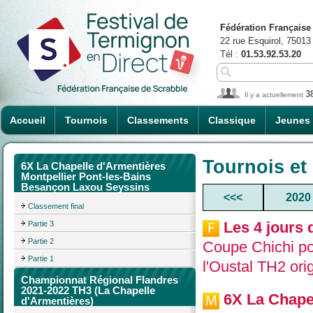
Fédération Française
22 rue Esquirol, 75013
Tél :
01.53.92.53.20
3
Il y a actuellement
Accueil
Tournois
Classements
Classique
Jeunes
Tournois et
6X La Chapelle d'Armentières
Montpellier Pont-les-Bains
Besançon Laxou Seyssins
<<<
2020
Classement final
Les 4 jours 
Partie 3
Partie 2
Coupe Chichi 
Partie 1
l'Oustal TH2 ori
Championnat Régional Flandres
2021-2022 TH3 (La Chapelle
6X La Chapel
d'Armentières)