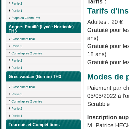
Tarifs :
Partie 2
Tarifs d'ins
Partie 1
Étape du Grand Prix
Adultes : 20 €
Angers-Pouillé (Lycée Horticole)
Gratuité pour le
TH3
ans)
Classement final
Gratuité pour l
Partie 3
18 ans)
Cumul après 2 parties
Partie 2
Gratuité pour le
Partie 1
Modes de p
Grésivaudan (Bernin) TH3
Paiement par ch
Classement final
Partie 3
05/05/2022 à l'
Cumul après 2 parties
Scrabble
Partie 2
Partie 1
Inscription aup
Tournois et Compétitions
M. Patrice HE