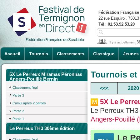
Fédération Française
22 rue Esquirol, 75013
Tél :
01.53.92.53.20
3
Il y a actuellement
Accueil
Tournois
Classements
Classique
Jeunes
Tournois et
5X Le Perreux Miramas Péronnas
Angers-Pouillé Bernin
Classement final
<<<
2020
Partie 3
5X Le Perre
Cumul après 2 parties
Le Perreux TH3 
Partie 2
Angers-Pouillé 
Partie 1
Le Perreux TH3 30ème édition
Le Pe
Classement final