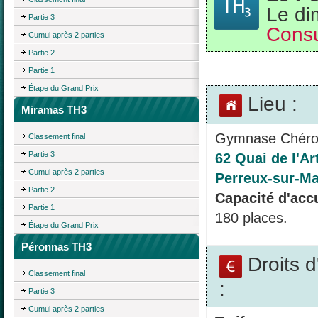
Le di
Partie 3
Consu
Cumul après 2 parties
Partie 2
Partie 1
Étape du Grand Prix
Lieu :
Miramas TH3
Gymnase Chér
Classement final
Partie 3
62 Quai de l'Ar
Cumul après 2 parties
Perreux-sur-Ma
Partie 2
Capacité d'accu
Partie 1
180 places.
Étape du Grand Prix
Péronnas TH3
Droits 
Classement final
:
Partie 3
Cumul après 2 parties