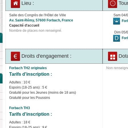
Lieu :
Tour
Salle des Congrès de l'Hôtel de Ville
Sam 04/
Av. Saint-Rémy, 57600 Forbach, France
For
Capacité d'accueil
Nombre de places non renseigné.
Dim 05/
For
Droits d'engagement :
Dota
Forbach TH2 originales
Non renseign
Tarifs d'inscription :
Adultes : 10 €
Espoirs (18-25 ans) : 5 €
Gratuité pour les Jeunes (moins de 18 ans)
Gratuité pour les Poussins
Forbach TH3
Tarifs d'inscription :
Adultes : 18 €
Espoirs (18-25 ans) : 9 €