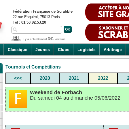
Fédération Française de Scrabble
22 rue Esquirol, 75013 Paris
Tél :
01.53.92.53.20
341
Il y a actuellement
visiteurs
Classique
Jeunes
Clubs
Logiciels
Arbitrage
Tournois et Compétitions
<<<
2020
2021
2022
Weekend de Forbach
Du samedi 04 au dimanche 05/06/2022