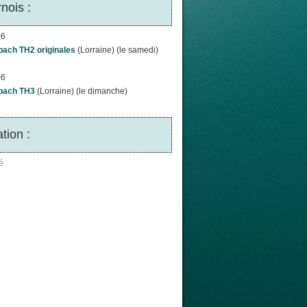
nois :
06
bach TH2 originales
(Lorraine) (le samedi)
06
bach TH3
(Lorraine) (le dimanche)
tion :
é