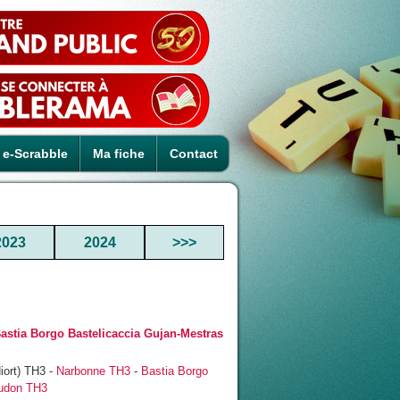
e-Scrabble
Ma fiche
Contact
2023
2024
>>>
astia Borgo Bastelicaccia Gujan-Mestras
iort) TH3 -
Narbonne TH3
-
Bastia Borgo
udon TH3