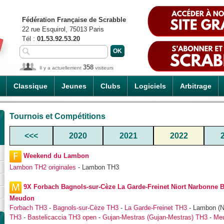
Fédération Française de Scrabble
22 rue Esquirol, 75013 Paris
Tél :
01.53.92.53.20
358
Il y a actuellement
visiteurs
Classique
Jeunes
Clubs
Logiciels
Arbitrage
Tournois et Compétitions
<<<
2020
2021
2022
Weekend du Lambon
Lambon TH2 originales
- Lambon TH3
9X Forbach Bagnols-sur-Cèze La Garde-Freinet Niort Narbonne B
Meudon
Forbach TH3
-
Bagnols-sur-Cèze TH3
-
La Garde-Freinet TH3
- Lambon (N
TH3
-
Bastelicaccia TH3 open
-
Gujan-Mestras (Gujan-Mestras) TH3
-
Me