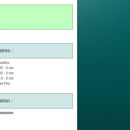
ires :
arties.
45 - 3 mn
45 - 3 mn
15 - 3 mn
d Prix.
tion :
dotation