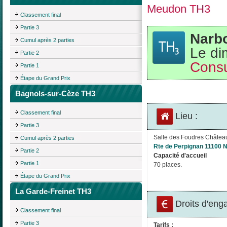
Meudon TH3
Classement final
Partie 3
Narb
Cumul après 2 parties
Le di
Partie 2
Consu
Partie 1
Étape du Grand Prix
Bagnols-sur-Cèze TH3
Classement final
Lieu :
Partie 3
Salle des Foudres Château
Cumul après 2 parties
Rte de Perpignan 11100 
Partie 2
Capacité d'accueil
Partie 1
70 places.
Étape du Grand Prix
La Garde-Freinet TH3
Droits d'eng
Classement final
Partie 3
Tarifs :