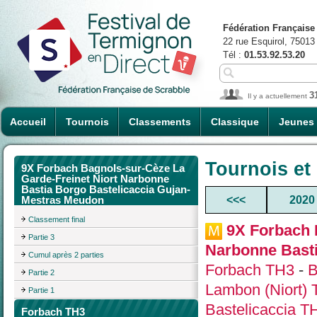
Fédération Française
22 rue Esquirol, 75013
Tél :
01.53.92.53.20
3
Il y a actuellement
Accueil
Tournois
Classements
Classique
Jeunes
Tournois et
9X Forbach Bagnols-sur-Cèze La
Garde-Freinet Niort Narbonne
Bastia Borgo Bastelicaccia Gujan-
<<<
2020
Mestras Meudon
Classement final
9X Forbach 
Partie 3
Narbonne Basti
Cumul après 2 parties
Forbach TH3
-
B
Partie 2
Lambon (Niort)
Partie 1
Bastelicaccia T
Forbach TH3