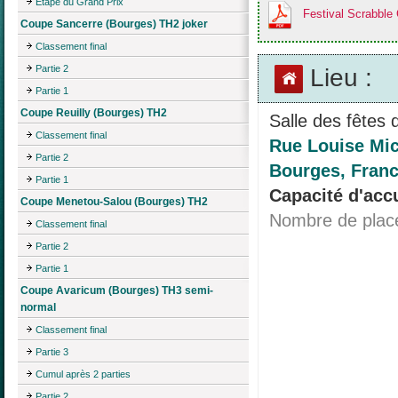
Étape du Grand Prix
Festival Scrabble
Coupe Sancerre (Bourges) TH2 joker
Classement final
Partie 2
Lieu :
Partie 1
Coupe Reuilly (Bourges) TH2
Salle des fêtes 
Classement final
Rue Louise Mic
Partie 2
Bourges, Fran
Partie 1
Capacité d'accu
Coupe Menetou-Salou (Bourges) TH2
Nombre de plac
Classement final
Partie 2
Partie 1
Coupe Avaricum (Bourges) TH3 semi-
normal
Classement final
Partie 3
Cumul après 2 parties
Partie 2