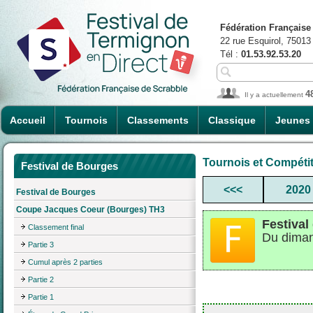
Fédération Française
22 rue Esquirol, 75013
Tél :
01.53.92.53.20
4
Il y a actuellement
Accueil
Tournois
Classements
Classique
Jeunes
Tournois et Compéti
Festival de Bourges
<<<
2020
Festival de Bourges
Coupe Jacques Coeur (Bourges) TH3
Festival
Classement final
Du diman
Partie 3
Cumul après 2 parties
Partie 2
Partie 1