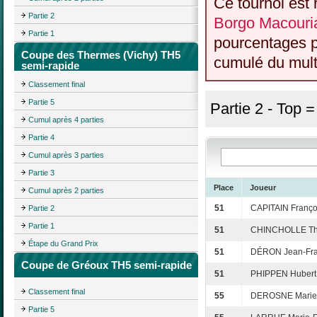
Ce tournoi est 
Partie 2
Borgo Macouria
Partie 1
pourcentages p
Coupe des Thermes (Vichy) TH5
cumulé du multi
semi-rapide
Classement final
Partie 5
Partie 2 - Top 
Cumul après 4 parties
Partie 4
Cumul après 3 parties
Partie 3
Place
Joueur
Cumul après 2 parties
51
CAPITAIN Franço
Partie 2
Partie 1
51
CHINCHOLLE Thi
Étape du Grand Prix
51
DÉRON Jean-Fra
Coupe de Gréoux TH5 semi-rapide
51
PHIPPEN Hubert
Classement final
55
DEROSNE Marie
Partie 5