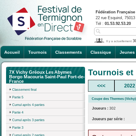
Fédération Française
22 rue Esquirol, 75013
Tél :
01.53.92.53.20
3
Il y a actuellement
Accueil
Tournois
Classements
Classique
Jeunes
Tournois et
7X Vichy Gréoux Les Abymes
Borgo Macouria Saint-Paul Fort-de-
France
<<<
2022
Classement final
Partie 5
Coupe des Thermes (Vichy)
Cumul après 4 parties
Joueurs :
302
Partie 4
Joueurs par série :
Cumul après 3 parties
Partie 3
Cumul après 2 parties