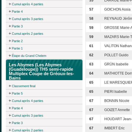
55
LARRUE Marie-F
Cumul après 4 parties
57
GOICHON Assia
Partie 4
58
REYNAUD Jérô
Cumul après 3 parties
Partie 3
59
GROSSE Marie-
Cumul après 2 parties
59
MAZARS Marie-T
Partie 2
61
VALITON Nathan
Partie 1
62
POLLET Guido
Étape du Grand Chelem
Les Abymes (Les Abymes
63
GRÜN Isabelle
(Guadeloupe)) TH5 semi-rapide
Multiplex Coupe de Gréoux-les-
64
MATHIOTTE Dom
Bains
65
LE MARESQUIER
Classement final
65
PIERI Isabelle
Partie 5
67
BONNIN Nicole
Cumul après 4 parties
Partie 4
67
GOIZET Annette
Cumul après 3 parties
67
HOUDART Jean-
Partie 3
67
IMBERT Eric
Cumul après 2 parties