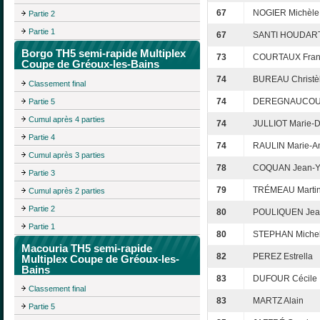
67
NOGIER Michèle
Partie 2
Partie 1
67
SANTI HOUDART
Borgo TH5 semi-rapide Multiplex
73
COURTAUX Fran
Coupe de Gréoux-les-Bains
74
BUREAU Christè
Classement final
74
DEREGNAUCOUR
Partie 5
Cumul après 4 parties
74
JULLIOT Marie-
Partie 4
74
RAULIN Marie-A
Cumul après 3 parties
78
COQUAN Jean-Y
Partie 3
79
TRÉMEAU Marti
Cumul après 2 parties
Partie 2
80
POULIQUEN Jean
Partie 1
80
STEPHAN Miche
Macouria TH5 semi-rapide
82
PEREZ Estrella
Multiplex Coupe de Gréoux-les-
Bains
83
DUFOUR Cécile
Classement final
83
MARTZ Alain
Partie 5