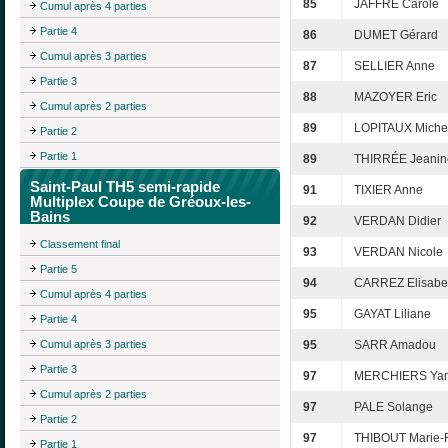
85
JAFFRÉ Carole
Cumul après 4 parties
Partie 4
86
DUMET Gérard
Cumul après 3 parties
87
SELLIER Anne
Partie 3
88
MAZOYER Eric
Cumul après 2 parties
89
LOPITAUX Miche
Partie 2
Partie 1
89
THIRRÉE Jeanin
Saint-Paul TH5 semi-rapide
91
TIXIER Anne
Multiplex Coupe de Gréoux-les-
Bains
92
VERDAN Didier
Classement final
93
VERDAN Nicole
Partie 5
94
CARREZ Elisabe
Cumul après 4 parties
95
GAYAT Liliane
Partie 4
Cumul après 3 parties
95
SARR Amadou
Partie 3
97
MERCHIERS Yan
Cumul après 2 parties
97
PALE Solange
Partie 2
97
THIBOUT Marie-
Partie 1