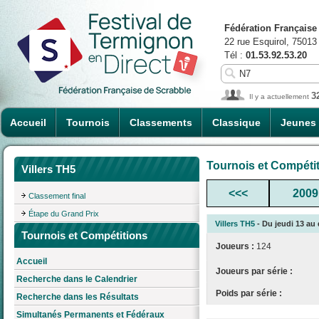
Fédération Française
22 rue Esquirol, 75013
Tél :
01.53.92.53.20
3
Il y a actuellement
Accueil
Tournois
Classements
Classique
Jeunes
Tournois et Compéti
Villers TH5
<<<
2009
Classement final
Étape du Grand Prix
Villers TH5
- Du jeudi 13 au 
Tournois et Compétitions
Joueurs :
124
Accueil
Joueurs par série :
Recherche dans le Calendrier
Poids par série :
Recherche dans les Résultats
Simultanés Permanents et Fédéraux