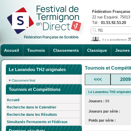
Fédération Française
22 rue Esquirol, 75013
Tél :
01.53.92.53.20
3
Il y a actuellement
Accueil
Tournois
Classements
Classique
Jeunes
Tournois et Compéti
Le Lavandou TH2 originales
<<<
2009
Classement final
Tournois et Compétitions
Le Lavandou TH2 originale
Accueil
Joueurs :
99
Recherche dans le Calendrier
Joueurs par série :
Recherche dans les Résultats
Poids par série :
Simultanés Permanents et Fédéraux
Derniers résultats