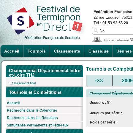
Fédération Française
22 rue Esquirol, 75013
Tél :
01.53.92.53.20
3
Il y a actuellement
Accueil
Tournois
Classements
Classique
Jeunes
Tournois et Compéti
Championnat Départemental Indre-
et-Loire TH2
<<<
2009
Classement final
Tournois et Compétitions
Championnat Départemental
Joueurs :
51
Accueil
Recherche dans le Calendrier
Joueurs par série :
Recherche dans les Résultats
Poids par série :
Simultanés Permanents et Fédéraux