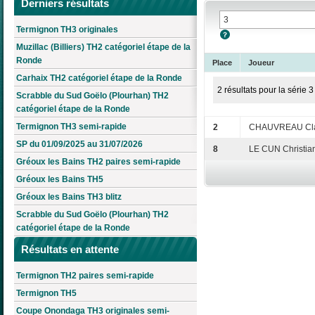
Derniers résultats
Termignon TH3 originales
Muzillac (Billiers) TH2 catégoriel étape de la
Ronde
Place
Joueur
Carhaix TH2 catégoriel étape de la Ronde
2 résultats pour la série 3
Scrabble du Sud Goëlo (Plourhan) TH2
catégoriel étape de la Ronde
Termignon TH3 semi-rapide
2
CHAUVREAU Cl
SP du 01/09/2025 au 31/07/2026
8
LE CUN Christia
Gréoux les Bains TH2 paires semi-rapide
Gréoux les Bains TH5
Gréoux les Bains TH3 blitz
Scrabble du Sud Goëlo (Plourhan) TH2
catégoriel étape de la Ronde
Résultats en attente
Termignon TH2 paires semi-rapide
Termignon TH5
Coupe Onondaga TH3 originales semi-