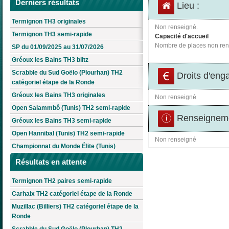
Derniers résultats
Lieu :
Termignon TH3 originales
Non renseigné.
Termignon TH3 semi-rapide
Capacité d'accueil
Nombre de places non ren
SP du 01/09/2025 au 31/07/2026
Gréoux les Bains TH3 blitz
Scrabble du Sud Goëlo (Plourhan) TH2
Droits d'eng
catégoriel étape de la Ronde
Gréoux les Bains TH3 originales
Non renseigné
Open Salammbô (Tunis) TH2 semi-rapide
Renseigneme
Gréoux les Bains TH3 semi-rapide
Open Hannibal (Tunis) TH2 semi-rapide
Non renseigné
Championnat du Monde Élite (Tunis)
Résultats en attente
Termignon TH2 paires semi-rapide
Carhaix TH2 catégoriel étape de la Ronde
Muzillac (Billiers) TH2 catégoriel étape de la
Ronde
Scrabble du Sud Goëlo (Plourhan) TH2