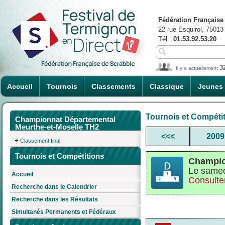
Fédération Française
22 rue Esquirol, 75013
Tél :
01.53.92.53.20
3
Il y a actuellement
Accueil
Tournois
Classements
Classique
Jeunes
Tournois et Compéti
Championnat Départemental
Meurthe-et-Moselle TH2
<<<
2009
Classement final
Tournois et Compétitions
Champio
Le samed
Accueil
Consulter
Recherche dans le Calendrier
Recherche dans les Résultats
Simultanés Permanents et Fédéraux