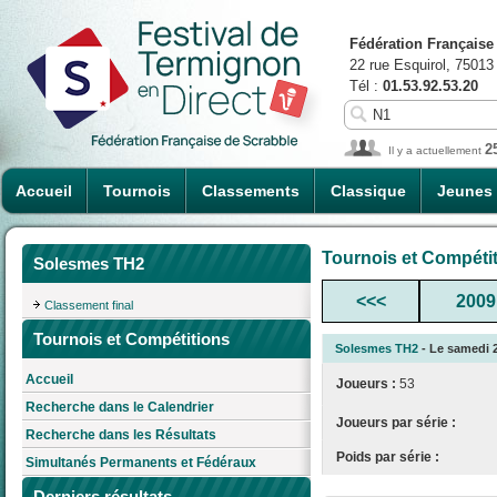
Fédération Française
22 rue Esquirol, 75013
Tél :
01.53.92.53.20
2
Il y a actuellement
Accueil
Tournois
Classements
Classique
Jeunes
Tournois et Compéti
Solesmes TH2
<<<
2009
Classement final
Tournois et Compétitions
Solesmes TH2
- Le samedi 2
Accueil
Joueurs :
53
Recherche dans le Calendrier
Joueurs par série :
Recherche dans les Résultats
Poids par série :
Simultanés Permanents et Fédéraux
Derniers résultats