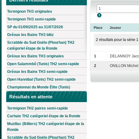
Termignon TH3 originales
Termignon TH3 semi-rapide
SP du 01/09/2025 au 31/07/2026
Place
Joueur
Gréoux les Bains TH3 blitz
2 résultats pour la série 1
Scrabble du Sud Goëlo (Plourhan) TH2
catégoriel étape de la Ronde
Gréoux les Bains TH3 originales
1
DELANNOY Jac
Open Salammbô (Tunis) TH2 semi-rapide
2
ONILLON Michel
Gréoux les Bains TH3 semi-rapide
Open Hannibal (Tunis) TH2 semi-rapide
Championnat du Monde Élite (Tunis)
Résultats en attente
Termignon TH2 paires semi-rapide
Carhaix TH2 catégoriel étape de la Ronde
Muzillac (Billiers) TH2 catégoriel étape de la
Ronde
Scrabble du Sud Goëlo (Plourhan) TH2