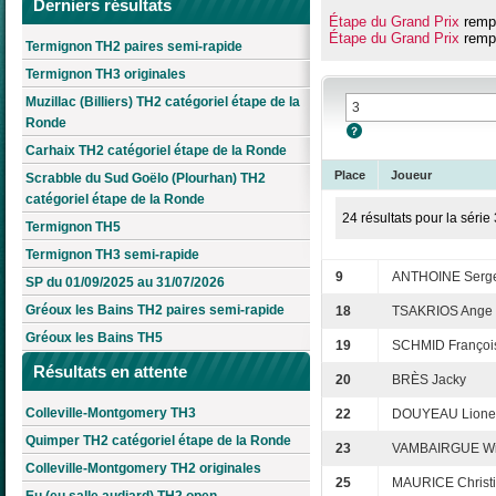
Derniers résultats
Étape du Grand Prix
rempo
Étape du Grand Prix
rempo
Termignon TH2 paires semi-rapide
Termignon TH3 originales
Muzillac (Billiers) TH2 catégoriel étape de la
Ronde
Carhaix TH2 catégoriel étape de la Ronde
Place
Joueur
Scrabble du Sud Goëlo (Plourhan) TH2
catégoriel étape de la Ronde
24 résultats pour la série 
Termignon TH5
Termignon TH3 semi-rapide
9
ANTHOINE Serg
SP du 01/09/2025 au 31/07/2026
Gréoux les Bains TH2 paires semi-rapide
18
TSAKRIOS Ange
Gréoux les Bains TH5
19
SCHMID Françoi
Résultats en attente
20
BRÈS Jacky
Colleville-Montgomery TH3
22
DOUYEAU Lione
Quimper TH2 catégoriel étape de la Ronde
23
VAMBAIRGUE Wi
Colleville-Montgomery TH2 originales
25
MAURICE Christ
Eu (eu salle audiard) TH2 open