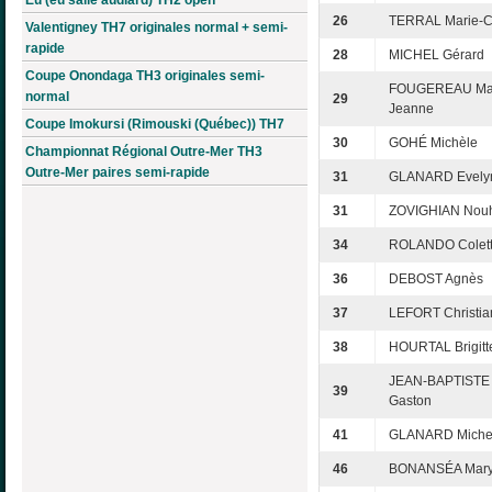
26
TERRAL Marie-C
Valentigney TH7 originales normal + semi-
rapide
28
MICHEL Gérard
Coupe Onondaga TH3 originales semi-
FOUGEREAU Mar
normal
29
Jeanne
Coupe Imokursi (Rimouski (Québec)) TH7
30
GOHÉ Michèle
Championnat Régional Outre-Mer TH3
Outre-Mer paires semi-rapide
31
GLANARD Evely
31
ZOVIGHIAN Nou
34
ROLANDO Colet
36
DEBOST Agnès
37
LEFORT Christia
38
HOURTAL Brigitt
JEAN-BAPTISTE
39
Gaston
41
GLANARD Miche
46
BONANSÉA Mar