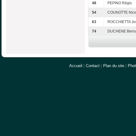
48
PEPINO Régis
54
COUNOTTE Nico
63
ROCCHIETTA Jo
74
DUCHENE Berna
Accueil
|
Contact
|
Plan du site
|
Pho