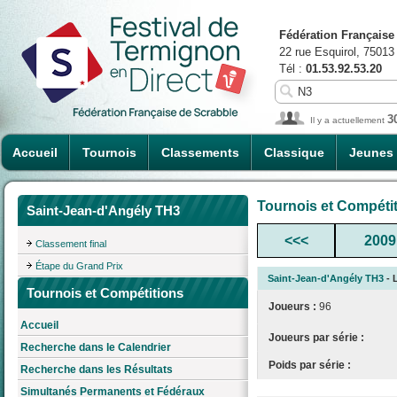
Fédération Française
22 rue Esquirol, 75013
Tél :
01.53.92.53.20
3
Il y a actuellement
Accueil
Tournois
Classements
Classique
Jeunes
Tournois et Compéti
Saint-Jean-d'Angély TH3
<<<
2009
Classement final
Étape du Grand Prix
Saint-Jean-d'Angély TH3
- 
Tournois et Compétitions
Joueurs :
96
Accueil
Joueurs par série :
Recherche dans le Calendrier
Poids par série :
Recherche dans les Résultats
Simultanés Permanents et Fédéraux