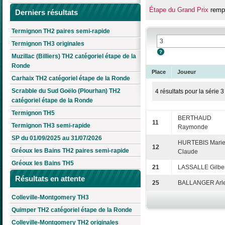
Étape du Grand Prix
rempo
Derniers résultats
Termignon TH2 paires semi-rapide
Termignon TH3 originales
Muzillac (Billiers) TH2 catégoriel étape de la
Ronde
Place
Joueur
Carhaix TH2 catégoriel étape de la Ronde
Scrabble du Sud Goëlo (Plourhan) TH2
4 résultats pour la série 3
catégoriel étape de la Ronde
Termignon TH5
BERTHAUD
11
Termignon TH3 semi-rapide
Raymonde
SP du 01/09/2025 au 31/07/2026
HURTEBIS Marie
12
Gréoux les Bains TH2 paires semi-rapide
Claude
Gréoux les Bains TH5
21
LASSALLE Gilbe
Résultats en attente
25
BALLANGER Arle
Colleville-Montgomery TH3
Quimper TH2 catégoriel étape de la Ronde
Colleville-Montgomery TH2 originales