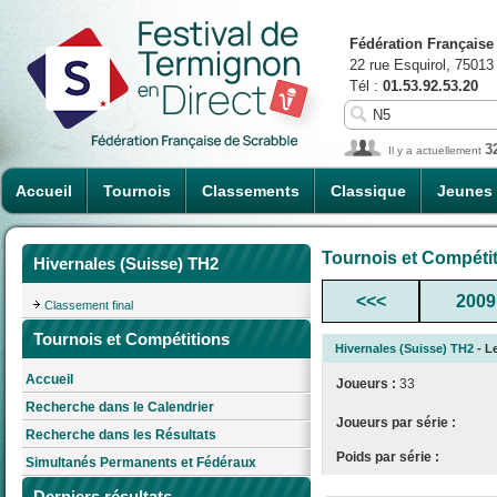
Fédération Française
22 rue Esquirol, 75013
Tél :
01.53.92.53.20
3
Il y a actuellement
Accueil
Tournois
Classements
Classique
Jeunes
Tournois et Compéti
Hivernales (Suisse) TH2
<<<
2009
Classement final
Tournois et Compétitions
Hivernales (Suisse) TH2
- Le
Accueil
Joueurs :
33
Recherche dans le Calendrier
Joueurs par série :
Recherche dans les Résultats
Poids par série :
Simultanés Permanents et Fédéraux
Derniers résultats