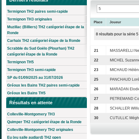
Termignon TH2 paires semi-rapide
Termignon TH3 originales
Place
Joueur
Muzillac (Billiers) TH2 catégoriel étape de la
Ronde
8 résultats pour la série 5
Carhaix TH2 catégoriel étape de la Ronde
Scrabble du Sud Goëlo (Plourhan) TH2
21
MASSARELLI Nel
catégoriel étape de la Ronde
22
MICHEL Suzann
Termignon TH5
Termignon TH3 semi-rapide
23
MICHAUD Hélèn
SP du 01/09/2025 au 31/07/2026
25
PANCHAUD Lor
Gréoux les Bains TH2 paires semi-rapide
26
MARADAN Elodi
Gréoux les Bains TH5
27
PETREMAND Cos
Résultats en attente
28
SCHALLER Will
Colleville-Montgomery TH3
30
CUTULLIC Mégh
Quimper TH2 catégoriel étape de la Ronde
Colleville-Montgomery TH2 originales
Eu (eu salle audiard) TH2 open