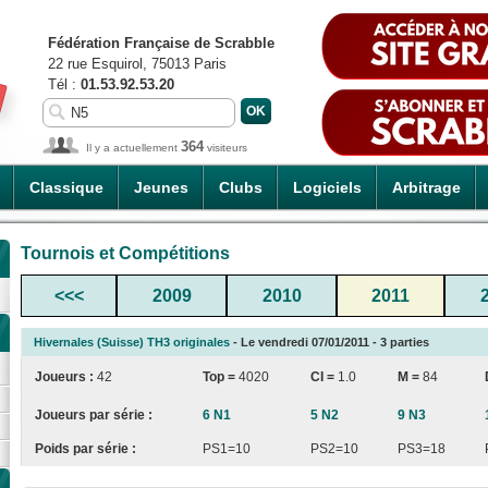
Fédération Française de Scrabble
22 rue Esquirol, 75013 Paris
Tél :
01.53.92.53.20
364
Il y a actuellement
visiteurs
Classique
Jeunes
Clubs
Logiciels
Arbitrage
Tournois et Compétitions
<<<
2009
2010
2011
Hivernales (Suisse) TH3 originales
- Le vendredi 07/01/2011 - 3 parties
Joueurs :
42
Top =
4020
CI
=
1.0
M =
84
Joueurs par série :
6 N1
5 N2
9 N3
Poids par série :
PS1=10
PS2=10
PS3=18