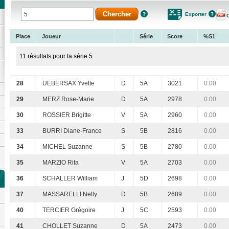
Exporter
Place
Joueur
Série
Score
%S1
11 résultats pour la série 5
28
UEBERSAX Yvette
D
5A
3021
0.00
29
MERZ Rose-Marie
D
5A
2978
0.00
30
ROSSIER Brigitte
V
5A
2960
0.00
33
BURRI Diane-France
S
5B
2816
0.00
34
MICHEL Suzanne
S
5B
2780
0.00
35
MARZIO Rita
V
5A
2703
0.00
36
SCHALLER William
J
5D
2698
0.00
37
MASSARELLI Nelly
D
5B
2689
0.00
40
TERCIER Grégoire
J
5C
2593
0.00
41
CHOLLET Suzanne
D
5A
2473
0.00