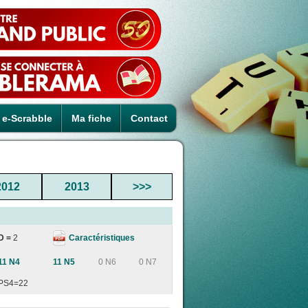
e-Scrabble
Ma fiche
Contact
2012
2013
>>>
Caractéristiques
D =
2
11 N4
11 N5
0 N6
0 N7
PS4=22