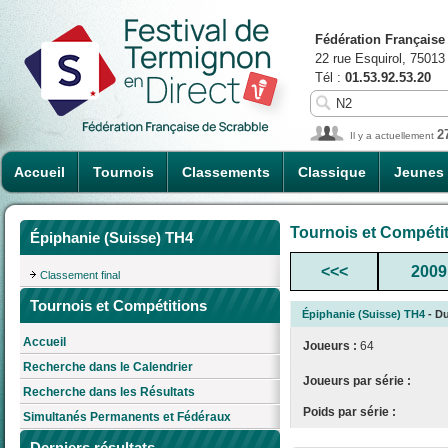
Fédération Française
22 rue Esquirol, 75013
Tél :
01.53.92.53.20
2
Il y a actuellement
Accueil
Tournois
Classements
Classique
Jeunes
Tournois et Compéti
Épiphanie (Suisse) TH4
<<<
2009
Classement final
Tournois et Compétitions
Épiphanie (Suisse) TH4
- Du
Accueil
Joueurs :
64
Recherche dans le Calendrier
Joueurs par série :
Recherche dans les Résultats
Poids par série :
Simultanés Permanents et Fédéraux
Derniers résultats