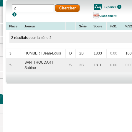
Exporter
Classement
Place
Joueur
Série
Score
%S1
%S2
2 résultats pour la série 2
3
HUMBERT Jean-Louis
D
2B
1833
0.00
100
SANTI HOUDART
5
S
2B
1811
0.00
0.0
Sabine