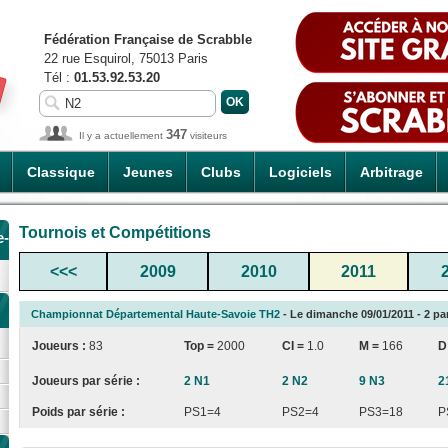
Fédération Française de Scrabble
22 rue Esquirol, 75013 Paris
Tél :
01.53.92.53.20
347
Il y a actuellement
visiteurs
Classique
Jeunes
Clubs
Logiciels
Arbitrage
Tournois et Compétitions
e-
<<<
2009
2010
2011
Championnat Départemental Haute-Savoie TH2
- Le dimanche 09/01/2011 - 2 par
Joueurs :
83
Top =
2000
CI
=
1.0
M =
166
D
Joueurs par série :
2 N1
2 N2
9 N3
2
Poids par série :
PS1=4
PS2=4
PS3=18
P