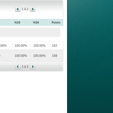
1 à 2
%S3
%S4
Points
.00%
100.00%
100.00%
162
0
100.00%
100.00%
158
1 à 2