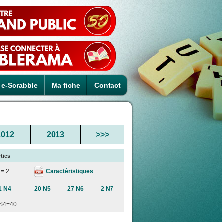
e-Scrabble
Ma fiche
Contact
2012
2013
>>>
ties
Caractéristiques
 =
2
1 N4
20 N5
27 N6
2 N7
S4=40