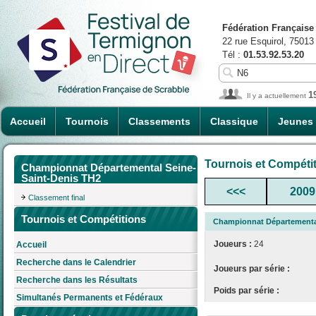
Fédération Française
22 rue Esquirol, 75013
Tél :
01.53.92.53.20
1
Il y a actuellement
Accueil
Tournois
Classements
Classique
Jeunes
Tournois et Compéti
Championnat Départemental Seine-
Saint-Denis TH2
<<<
2009
Classement final
Tournois et Compétitions
Championnat Départemental
Joueurs :
24
Accueil
Recherche dans le Calendrier
Joueurs par série :
Recherche dans les Résultats
Poids par série :
Simultanés Permanents et Fédéraux