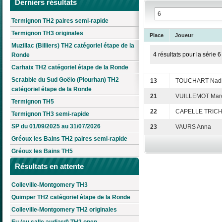
Derniers résultats
Termignon TH2 paires semi-rapide
Termignon TH3 originales
Place
Joueur
Muzillac (Billiers) TH2 catégoriel étape de la
4 résultats pour la série 6
Ronde
Carhaix TH2 catégoriel étape de la Ronde
Scrabble du Sud Goëlo (Plourhan) TH2
13
TOUCHART Nad
catégoriel étape de la Ronde
21
VUILLEMOT Mar
Termignon TH5
22
CAPELLE TRICH
Termignon TH3 semi-rapide
SP du 01/09/2025 au 31/07/2026
23
VAURS Anna
Gréoux les Bains TH2 paires semi-rapide
Gréoux les Bains TH5
Résultats en attente
Colleville-Montgomery TH3
Quimper TH2 catégoriel étape de la Ronde
Colleville-Montgomery TH2 originales
Eu (eu salle audiard) TH2 open