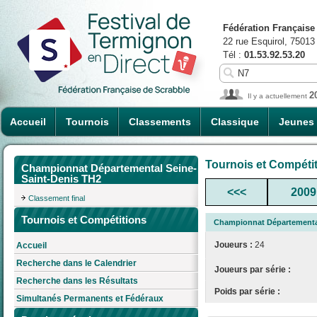
Fédération Française
22 rue Esquirol, 75013
Tél :
01.53.92.53.20
2
Il y a actuellement
Accueil
Tournois
Classements
Classique
Jeunes
Tournois et Compéti
Championnat Départemental Seine-
Saint-Denis TH2
<<<
2009
Classement final
Tournois et Compétitions
Championnat Départemental
Joueurs :
24
Accueil
Recherche dans le Calendrier
Joueurs par série :
Recherche dans les Résultats
Poids par série :
Simultanés Permanents et Fédéraux