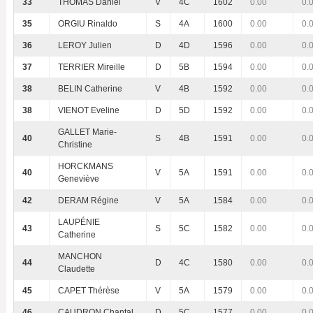
33
THOMAS Daniel
V
4C
1602
0.00
0.
35
ORGIU Rinaldo
S
4A
1600
0.00
0.
36
LEROY Julien
D
4D
1596
0.00
0.
37
TERRIER Mireille
D
5B
1594
0.00
0.
38
BELIN Catherine
V
4B
1592
0.00
0.
38
VIENOT Eveline
D
5D
1592
0.00
0.
GALLET Marie-
40
S
4B
1591
0.00
0.
Christine
HORCKMANS
40
V
5A
1591
0.00
0.
Geneviève
42
DERAM Régine
V
5A
1584
0.00
0.
LAUPÉNIE
43
S
5C
1582
0.00
0.
Catherine
MANCHON
44
D
4C
1580
0.00
0.
Claudette
45
CAPET Thérèse
V
5A
1579
0.00
0.
46
CAUDRON Chantal
D
5C
1577
0.00
0.