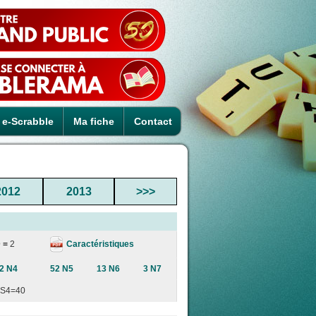
e-Scrabble
Ma fiche
Contact
2012
2013
>>>
Caractéristiques
 =
2
2 N4
52 N5
13 N6
3 N7
S4=40