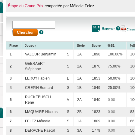
Étape du Grand Prix
remportée par Mélodie Felez
Exporter
Clas
Place
Joueur
Série
Score
%S1
%S
1
VALOUR Benjamin
S
1A
1898
100.00%
10
GEERAERT
2
S
2A
1876
75.00%
10
Stéphane
3
LEROY Fabien
E
1A
1853
50.00%
10
4
CREPIN Bernard
S
1B
1849
25.00%
10
RUCKEBUSCH
5
V
2A
1840
0.00
10
René
6
MAQUAIRE Nicolas
S
2B
1823
0.00
83
7
FELEZ Mélodie
S
1A
1809
0.00
66
8
DERACHE Pascal
S
3A
1779
0.00
50