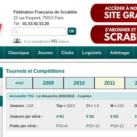
Fédération Française de Scrabble
22 rue Esquirol, 75013 Paris
Tél :
01.53.92.53.20
441
Il y a actuellement
visiteurs
Classique
Jeunes
Clubs
Logiciels
Arbitrage
Tournois et Compétitions
<<<
2009
2010
2011
Annœullin TH2
- Le dimanche 20/02/2011 - 2 parties
Joueurs :
116
Top =
1913
CI
=
1.0
M =
232
D
Joueurs par série :
4 N1
6 N2
6 N3
3
Poids par série :
PS1=8
PS2=12
PS3=12
P