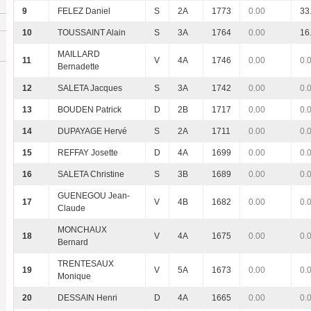
9
FELEZ Daniel
S
2A
1773
0.00
33
10
TOUSSAINT Alain
S
3A
1764
0.00
16
MAILLARD
11
V
4A
1746
0.00
0.
Bernadette
12
SALETA Jacques
S
3A
1742
0.00
0.
13
BOUDEN Patrick
D
2B
1717
0.00
0.
14
DUPAYAGE Hervé
S
2A
1711
0.00
0.
15
REFFAY Josette
D
4A
1699
0.00
0.
16
SALETA Christine
S
3B
1689
0.00
0.
GUENEGOU Jean-
17
V
4B
1682
0.00
0.
Claude
MONCHAUX
18
V
4A
1675
0.00
0.
Bernard
TRENTESAUX
19
V
5A
1673
0.00
0.
Monique
20
DESSAIN Henri
D
4A
1665
0.00
0.