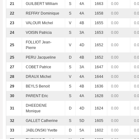
21
GUILBERT William
S
4A
1663
0.00
0.
22
REFFAY Dominique
S
4A
1658
0.00
0.
23
VALOUR Michel
V
4B
1655
0.00
0.
24
VOISIN Patricia
S
3A
1653
0.00
0.
FOLLIOT Jean-
25
V
4D
1652
0.00
0.
Pierre
25
PERU Jacqueline
D
4B
1652
0.00
0.
27
COBET Patrice
S
3A
1647
0.00
0.
28
DRAUX Michel
V
4A
1644
0.00
0.
29
BEYLS Benoit
S
4B
1636
0.00
0.
30
PARENT Eric
S
4A
1628
0.00
0.
DHEEDENE
31
D
4D
1624
0.00
0.
Monique
32
GALLET Catherine
S
5D
1605
0.00
0.
33
JABLONSKI Yvette
D
5A
1602
0.00
0.