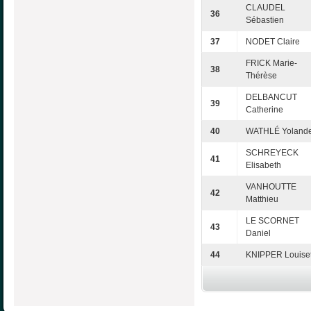
CLAUDEL
36
Sébastien
37
NODET Claire
FRICK Marie-
38
Thérèse
DELBANCUT
39
Catherine
40
WATHLÉ Yoland
SCHREYECK
41
Elisabeth
VANHOUTTE
42
Matthieu
LE SCORNET
43
Daniel
44
KNIPPER Louiset