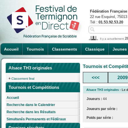
Fédération Française
22 rue Esquirol, 75013
Tél :
01.53.92.53.20
2
Il y a actuellement
Accueil
Tournois
Classements
Classique
Jeunes
Tournois et Compéti
Alsace TH3 originales
<<<
2009
Classement final
Tournois et Compétitions
Alsace TH3 originales
- Le d
Accueil
Joueurs :
44
Recherche dans le Calendrier
Joueurs par série :
Recherche dans les Résultats
Poids par série :
Simultanés Permanents et Fédéraux
Derniers résultats