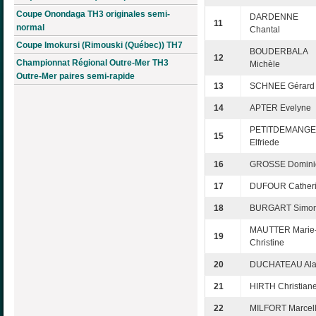
Coupe Onondaga TH3 originales semi-
DARDENNE
11
normal
Chantal
Coupe Imokursi (Rimouski (Québec)) TH7
BOUDERBALA
12
Championnat Régional Outre-Mer TH3
Michèle
Outre-Mer paires semi-rapide
13
SCHNEE Gérard
14
APTER Evelyne
PETITDEMANGE
15
Elfriede
16
GROSSE Domini
17
DUFOUR Cather
18
BURGART Simo
MAUTTER Marie
19
Christine
20
DUCHATEAU Ala
21
HIRTH Christian
22
MILFORT Marcel