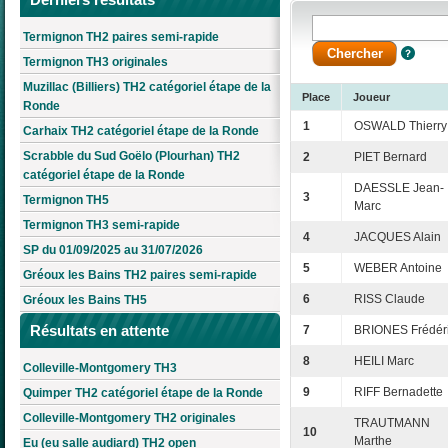
Termignon TH2 paires semi-rapide
Termignon TH3 originales
Muzillac (Billiers) TH2 catégoriel étape de la
Place
Joueur
Ronde
1
OSWALD Thierry
Carhaix TH2 catégoriel étape de la Ronde
Scrabble du Sud Goëlo (Plourhan) TH2
2
PIET Bernard
catégoriel étape de la Ronde
DAESSLE Jean-
3
Termignon TH5
Marc
Termignon TH3 semi-rapide
4
JACQUES Alain
SP du 01/09/2025 au 31/07/2026
5
WEBER Antoine
Gréoux les Bains TH2 paires semi-rapide
6
RISS Claude
Gréoux les Bains TH5
Résultats en attente
7
BRIONES Frédér
8
HEILI Marc
Colleville-Montgomery TH3
9
RIFF Bernadette
Quimper TH2 catégoriel étape de la Ronde
Colleville-Montgomery TH2 originales
TRAUTMANN
10
Marthe
Eu (eu salle audiard) TH2 open