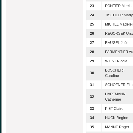
23
PONTIER Mireill
24
TISCHLER Marly
25
MICHEL Madelei
26
REGORSEK Ursu
27
RAUGEL Joëlle
28
PARMENTIER A
29
WIEST Nicole
BOSCHERT
30
Caroline
31
SCHOENER Elia
HARTMANN
32
Catherine
33
PIET Claire
34
HUCK Régine
35
MANNE Roger