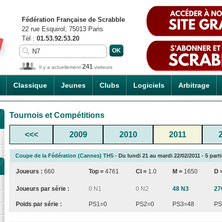
Fédération Française de Scrabble
22 rue Esquirol, 75013 Paris
Tél :
01.53.92.53.20
241
Il y a actuellement
visiteurs
Classique
Jeunes
Clubs
Logiciels
Arbitrage
Tournois et Compétitions
<<<
2009
2010
2011
Coupe de la Fédération (Cannes) TH5
- Du lundi 21 au mardi 22/02/2011 - 5 part
Joueurs :
660
Top =
4761
CI
=
1.0
M =
1650
D 
Joueurs par série :
0 N1
0 N2
48 N3
27
Poids par série :
PS1=0
PS2=0
PS3=48
PS