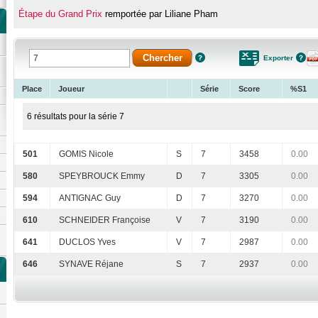
Étape du Grand Prix
remportée par Liliane Pham
Exporter
Place
Joueur
Série
Score
%S1
6 résultats pour la série 7
501
GOMIS Nicole
S
7
3458
0.00
580
SPEYBROUCK Emmy
D
7
3305
0.00
594
ANTIGNAC Guy
D
7
3270
0.00
610
SCHNEIDER Françoise
V
7
3190
0.00
641
DUCLOS Yves
V
7
2987
0.00
646
SYNAVE Réjane
S
7
2937
0.00