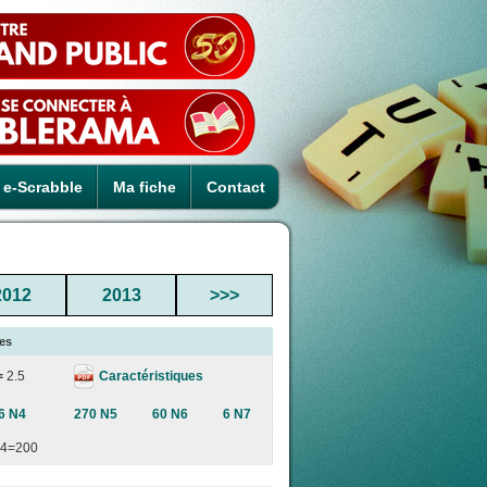
e-Scrabble
Ma fiche
Contact
2012
2013
>>>
ies
Caractéristiques
=
2.5
6 N4
270 N5
60 N6
6 N7
4=200