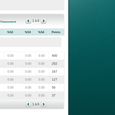
1 à 6
Classement
%S2
%S3
%S4
Points
0.00
0.00
0.00
400
0.00
0.00
0.00
202
0.00
0.00
0.00
167
0.00
0.00
0.00
127
0.00
0.00
0.00
50
0.00
0.00
0.00
37
1 à 6