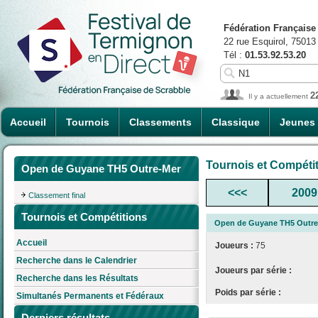
Fédération Française
22 rue Esquirol, 75013
Tél :
01.53.92.53.20
2
Il y a actuellement
Accueil
Tournois
Classements
Classique
Jeunes
Tournois et Compéti
Open de Guyane TH5 Outre-Mer
<<<
2009
Classement final
Tournois et Compétitions
Open de Guyane TH5 Outre
Accueil
Joueurs :
75
Recherche dans le Calendrier
Joueurs par série :
Recherche dans les Résultats
Poids par série :
Simultanés Permanents et Fédéraux
Derniers résultats