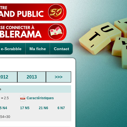
e-Scrabble
Ma fiche
Contact
2012
2013
>>>
s
Caractéristiques
 =
2.5
5 N4
17 N5
21 N6
6 N7
S4=30