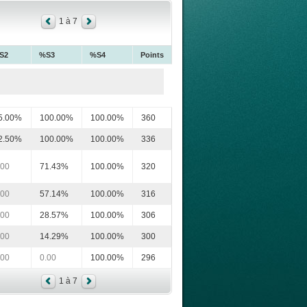
1 à 7
S2
%S3
%S4
Points
5.00%
100.00%
100.00%
360
2.50%
100.00%
100.00%
336
.00
71.43%
100.00%
320
.00
57.14%
100.00%
316
.00
28.57%
100.00%
306
.00
14.29%
100.00%
300
.00
0.00
100.00%
296
1 à 7