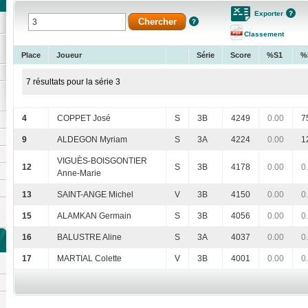
Exporter
Classement
Place
Joueur
Série
Score
%S1
%
7 résultats pour la série 3
4
COPPET José
S
3B
4249
0.00
7
9
ALDEGON Myriam
S
3A
4224
0.00
1
VIGUÈS-BOISGONTIER
12
S
3B
4178
0.00
0
Anne-Marie
13
SAINT-ANGE Michel
V
3B
4150
0.00
0
15
ALAMKAN Germain
S
3B
4056
0.00
0
16
BALUSTRE Aline
S
3A
4037
0.00
0
17
MARTIAL Colette
V
3B
4001
0.00
0