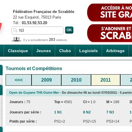
Fédération Française de Scrabble
22 rue Esquirol, 75013 Paris
Tél :
01.53.92.53.20
283
Il y a actuellement
visiteurs
Classique
Jeunes
Clubs
Logiciels
Arbitrage
Tournois et Compétitions
<<<
2009
2010
2011
Open de Guyane TH5 Outre-Mer
- Du dimanche 06 au lundi 07/03/2011 - 5 partie
Joueurs :
75
Top =
4581
CI
=
1.0
M =
188
D
Joueurs par série :
1 N1
8 N2
7 N3
1
Poids par série :
PS1=2
PS2=15
PS3=14
P