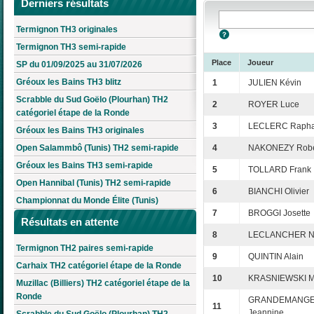
Derniers résultats
Termignon TH3 originales
Termignon TH3 semi-rapide
Place
Joueur
SP du 01/09/2025 au 31/07/2026
Gréoux les Bains TH3 blitz
1
JULIEN Kévin
Scrabble du Sud Goëlo (Plourhan) TH2
2
ROYER Luce
catégoriel étape de la Ronde
3
LECLERC Rapha
Gréoux les Bains TH3 originales
Open Salammbô (Tunis) TH2 semi-rapide
4
NAKONEZY Robe
Gréoux les Bains TH3 semi-rapide
5
TOLLARD Frank
Open Hannibal (Tunis) TH2 semi-rapide
6
BIANCHI Olivier
Championnat du Monde Élite (Tunis)
7
BROGGI Josette
Résultats en attente
8
LECLANCHER Ni
Termignon TH2 paires semi-rapide
9
QUINTIN Alain
Carhaix TH2 catégoriel étape de la Ronde
10
KRASNIEWSKI M
Muzillac (Billiers) TH2 catégoriel étape de la
Ronde
GRANDEMANG
11
Jeannine
Scrabble du Sud Goëlo (Plourhan) TH2