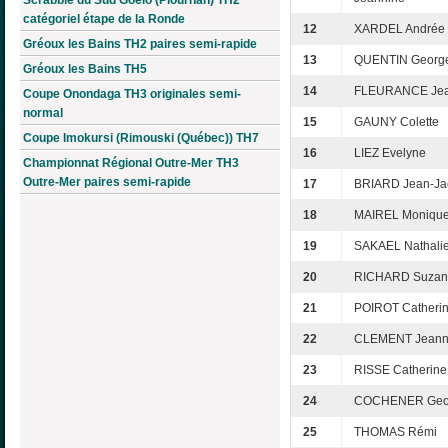
catégoriel étape de la Ronde
12
XARDEL Andrée
Gréoux les Bains TH2 paires semi-rapide
13
QUENTIN Georg
Gréoux les Bains TH5
14
FLEURANCE Jea
Coupe Onondaga TH3 originales semi-
normal
15
GAUNY Colette
Coupe Imokursi (Rimouski (Québec)) TH7
16
LIEZ Evelyne
Championnat Régional Outre-Mer TH3
Outre-Mer paires semi-rapide
17
BRIARD Jean-Ja
18
MAIREL Moniqu
19
SAKAEL Nathali
20
RICHARD Suzan
21
POIROT Catheri
22
CLEMENT Jeann
23
RISSE Catherine
24
COCHENER Geor
25
THOMAS Rémi