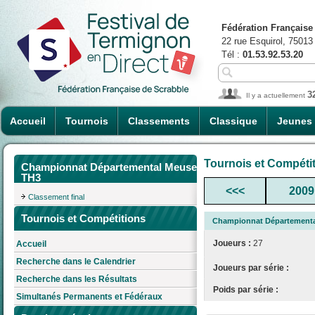
Fédération Française
22 rue Esquirol, 75013
Tél :
01.53.92.53.20
3
Il y a actuellement
Accueil
Tournois
Classements
Classique
Jeunes
Tournois et Compéti
Championnat Départemental Meuse
TH3
<<<
2009
Classement final
Tournois et Compétitions
Championnat Département
Joueurs :
27
Accueil
Recherche dans le Calendrier
Joueurs par série :
Recherche dans les Résultats
Poids par série :
Simultanés Permanents et Fédéraux