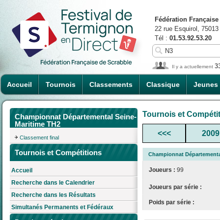
Fédération Française
22 rue Esquirol, 75013
Tél :
01.53.92.53.20
3
Il y a actuellement
Accueil
Tournois
Classements
Classique
Jeunes
Tournois et Compéti
Championnat Départemental Seine-
Maritime TH2
<<<
2009
Classement final
Tournois et Compétitions
Championnat Départementa
Joueurs :
99
Accueil
Recherche dans le Calendrier
Joueurs par série :
Recherche dans les Résultats
Poids par série :
Simultanés Permanents et Fédéraux