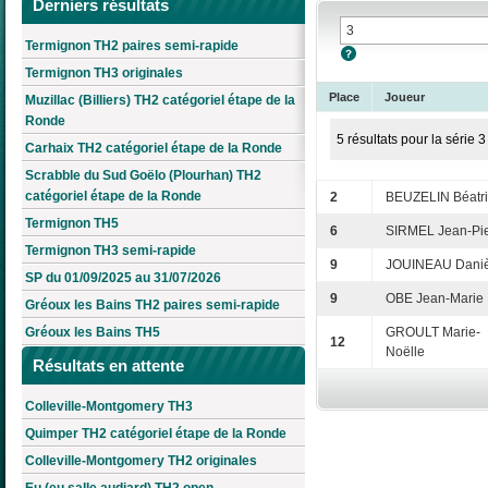
Derniers résultats
Termignon TH2 paires semi-rapide
Termignon TH3 originales
Place
Joueur
Muzillac (Billiers) TH2 catégoriel étape de la
Ronde
5 résultats pour la série 3
Carhaix TH2 catégoriel étape de la Ronde
Scrabble du Sud Goëlo (Plourhan) TH2
catégoriel étape de la Ronde
2
BEUZELIN Béatr
Termignon TH5
6
SIRMEL Jean-Pie
Termignon TH3 semi-rapide
9
JOUINEAU Daniè
SP du 01/09/2025 au 31/07/2026
9
OBE Jean-Marie
Gréoux les Bains TH2 paires semi-rapide
Gréoux les Bains TH5
GROULT Marie-
12
Noëlle
Résultats en attente
Colleville-Montgomery TH3
Quimper TH2 catégoriel étape de la Ronde
Colleville-Montgomery TH2 originales
Eu (eu salle audiard) TH2 open