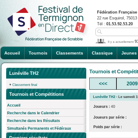
Fédération Française
22 rue Esquirol, 75013
Tél :
01.53.92.53.20
9
Il y a actuellement
Accueil
Tournois
Classements
Classique
Jeunes
Tournois et Compéti
Lunéville TH2
<<<
2009
Classement final
Tournois et Compétitions
Lunéville TH2
- Le samedi 19
Accueil
Joueurs :
40
Recherche dans le Calendrier
Joueurs par série :
Recherche dans les Résultats
Poids par série :
Simultanés Permanents et Fédéraux
Derniers résultats