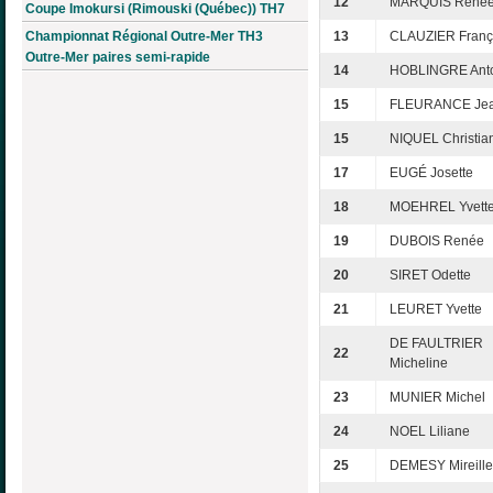
12
MARQUIS René
Coupe Imokursi (Rimouski (Québec)) TH7
Championnat Régional Outre-Mer TH3
13
CLAUZIER Franç
Outre-Mer paires semi-rapide
14
HOBLINGRE Anto
15
FLEURANCE Jea
15
NIQUEL Christia
17
EUGÉ Josette
18
MOEHREL Yvett
19
DUBOIS Renée
20
SIRET Odette
21
LEURET Yvette
DE FAULTRIER
22
Micheline
23
MUNIER Michel
24
NOEL Liliane
25
DEMESY Mireille