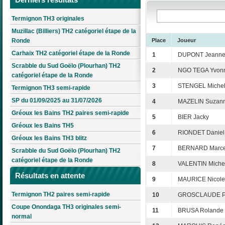
Termignon TH3 originales
Muzillac (Billiers) TH2 catégoriel étape de la
Ronde
Place
Joueur
Carhaix TH2 catégoriel étape de la Ronde
1
DUPONT Jeanne
Scrabble du Sud Goëlo (Plourhan) TH2
2
NGO TEGA Yvon
catégoriel étape de la Ronde
3
STENGEL Miche
Termignon TH3 semi-rapide
SP du 01/09/2025 au 31/07/2026
4
MAZELIN Suzan
Gréoux les Bains TH2 paires semi-rapide
5
BIER Jacky
Gréoux les Bains TH5
6
RIONDET Daniel
Gréoux les Bains TH3 blitz
7
BERNARD Marce
Scrabble du Sud Goëlo (Plourhan) TH2
catégoriel étape de la Ronde
8
VALENTIN Miche
Résultats en attente
9
MAURICE Nicole
Termignon TH2 paires semi-rapide
10
GROSCLAUDE Pa
Coupe Onondaga TH3 originales semi-
11
BRUSA Rolande
normal