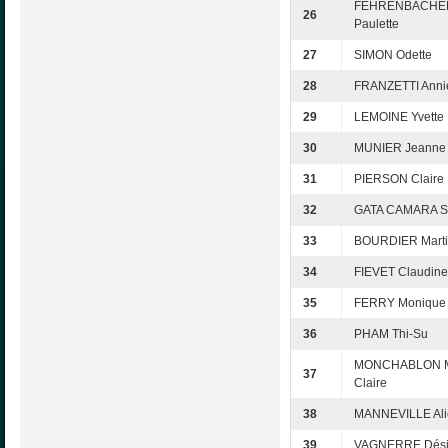
FEHRENBACHE
26
Paulette
27
SIMON Odette
28
FRANZETTI Anni
29
LEMOINE Yvette
30
MUNIER Jeanne
31
PIERSON Claire
32
GATA CAMARA Sy
33
BOURDIER Mart
34
FIEVET Claudine
35
FERRY Monique
36
PHAM Thi-Su
MONCHABLON M
37
Claire
38
MANNEVILLE Ali
39
VAGNERRE Dési