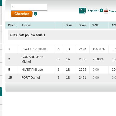
Exporter
Clas
Place
Joueur
Série
Score
%S1
%S
4 résultats pour la série 1
1
EGGER Christian
S
1B
2645
100.00%
10
GUIZARD Jean-
2
S
1A
2636
75.00%
10
Michel
5
NIVET Philippe
S
1B
2565
0.00
10
15
FORT Daniel
S
1B
2451
0.00
0.