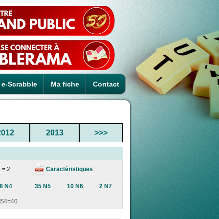
e-Scrabble
Ma fiche
Contact
2012
2013
>>>
Caractéristiques
 =
2
8 N4
35 N5
10 N6
2 N7
S4=40