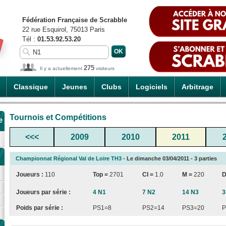
Fédération Française de Scrabble
22 rue Esquirol, 75013 Paris
Tél :
01.53.92.53.20
275
Il y a actuellement
visiteurs
Classique
Jeunes
Clubs
Logiciels
Arbitrage
Tournois et Compétitions
e
<<<
2009
2010
2011
Championnat Régional Val de Loire TH3
- Le dimanche 03/04/2011 - 3 parties
Joueurs :
110
Top =
2701
CI
=
1.0
M =
220
D
Joueurs par série :
4 N1
7 N2
14 N3
3
Poids par série :
PS1=8
PS2=14
PS3=20
P