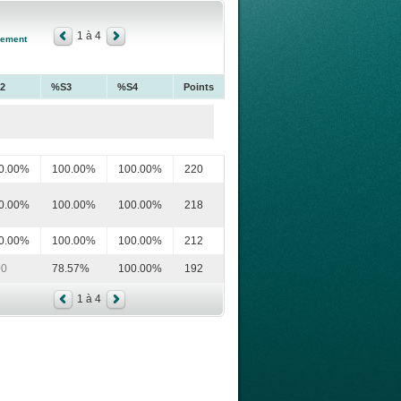
1 à 4
sement
2
%S3
%S4
Points
0.00%
100.00%
100.00%
220
0.00%
100.00%
100.00%
218
0.00%
100.00%
100.00%
212
00
78.57%
100.00%
192
1 à 4