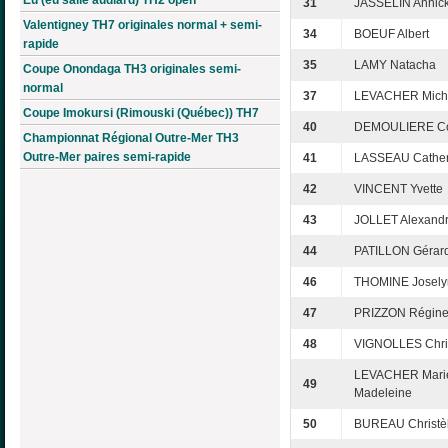
31
JASSELIN Annic
Valentigney TH7 originales normal + semi-
34
BOEUF Albert
rapide
35
LAMY Natacha
Coupe Onondaga TH3 originales semi-
normal
37
LEVACHER Mich
Coupe Imokursi (Rimouski (Québec)) TH7
40
DEMOULIERE Co
Championnat Régional Outre-Mer TH3
Outre-Mer paires semi-rapide
41
LASSEAU Cather
42
VINCENT Yvette
43
JOLLET Alexand
44
PATILLON Gérar
46
THOMINE Josely
47
PRIZZON Régin
48
VIGNOLLES Chri
LEVACHER Mari
49
Madeleine
50
BUREAU Christè