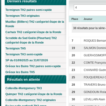
Derniers résultats
Termignon TH2 paires semi-rapide
Termignon TH3 originales
Place
Joueur
Muzillac (Billiers) TH2 catégoriel étape de la
Ronde
38 résultats pour la série 
Carhaix TH2 catégoriel étape de la Ronde
Scrabble du Sud Goëlo (Plourhan) TH2
7
ROQUES Bernar
catégoriel étape de la Ronde
19
SALMON Domini
Termignon TH5
Termignon TH3 semi-rapide
20
GUERASSIMOFF 
SP du 01/09/2025 au 31/07/2026
22
COMTE François
Gréoux les Bains TH2 paires semi-rapide
23
CHANARD Gudr
Gréoux les Bains TH5
25
FOUQUEREAU C
Résultats en attente
28
TRAVERS Bruno
Colleville-Montgomery TH3
29
GONDOUIN Rol
Quimper TH2 catégoriel étape de la Ronde
30
LEVILLAIN Alain
Colleville-Montgomery TH2 originales
Eu (eu salle audiard) TH2 open