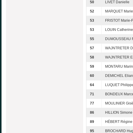
50
LIVET Danielle
52
MARQUET Marie-
53
FRISTOT Marie-
53
LOUIN Catherine
55
DUMOUSSEAU 
57
WAJNTRETER Da
58
WAJNTRETER Es
59
MONTARU Marin
60
DEMICHEL Elia
64
LUQUET Philipp
71
BONDEUX Marce
77
MOULINIER Gisè
86
HILLION Simone
89
HÉBERT Régine
95
BROCHARD Hug