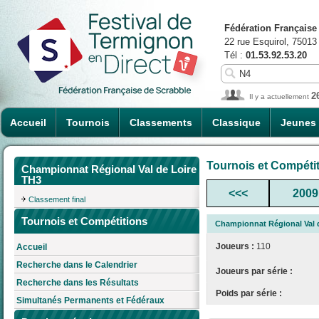
Fédération Française
22 rue Esquirol, 75013
Tél :
01.53.92.53.20
2
Il y a actuellement
Accueil
Tournois
Classements
Classique
Jeunes
Tournois et Compéti
Championnat Régional Val de Loire
TH3
<<<
2009
Classement final
Tournois et Compétitions
Championnat Régional Val 
Joueurs :
110
Accueil
Recherche dans le Calendrier
Joueurs par série :
Recherche dans les Résultats
Poids par série :
Simultanés Permanents et Fédéraux