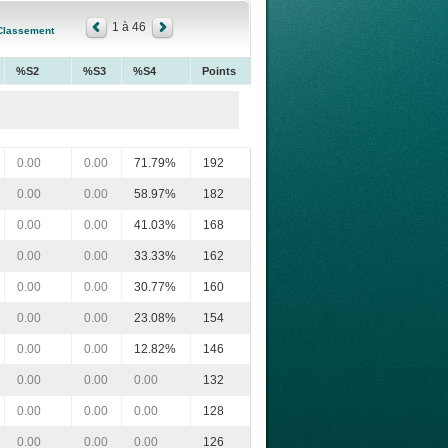
1 à 46
Classement
%S2
%S3
%S4
Points
0.00
0.00
71.79%
192
0.00
0.00
58.97%
182
0.00
0.00
41.03%
168
0.00
0.00
33.33%
162
0.00
0.00
30.77%
160
0.00
0.00
23.08%
154
0.00
0.00
12.82%
146
0.00
0.00
0.00
132
0.00
0.00
0.00
128
0.00
0.00
0.00
126