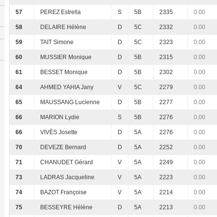
57
PEREZ Estrella
S
5B
2335
0.00
58
DELAIRE Hélène
D
5C
2332
0.00
59
TAIT Simone
D
5C
2323
0.00
60
MUSSIER Monique
D
5B
2315
0.00
61
BESSET Monique
D
5B
2302
0.00
64
AHMED YAHIA Jany
V
5C
2279
0.00
65
MAUSSANG Lucienne
D
5B
2277
0.00
66
MARION Lydie
S
5B
2276
0.00
66
VIVÈS Josette
D
5A
2276
0.00
70
DEVEZE Bernard
D
5A
2252
0.00
71
CHANUDET Gérard
V
5A
2249
0.00
73
LADRAS Jacqueline
V
5A
2223
0.00
74
BAZOT Françoise
V
5A
2214
0.00
75
BESSEYRE Hélène
D
5A
2213
0.00