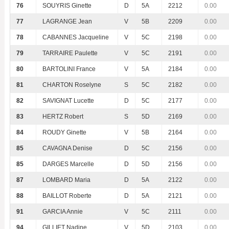
76
SOUYRIS Ginette
D
5A
2212
0.00
77
LAGRANGE Jean
V
5B
2209
0.00
78
CABANNES Jacqueline
V
5C
2198
0.00
79
TARRAIRE Paulette
V
5C
2191
0.00
80
BARTOLINI France
V
5A
2184
0.00
81
CHARTON Roselyne
S
5C
2182
0.00
82
SAVIGNAT Lucette
D
5C
2177
0.00
83
HERTZ Robert
S
5D
2169
0.00
84
ROUDY Ginette
V
5B
2164
0.00
85
CAVAGNA Denise
D
5C
2156
0.00
85
DARGES Marcelle
D
5D
2156
0.00
87
LOMBARD Maria
D
5A
2122
0.00
88
BAILLOT Roberte
D
5A
2121
0.00
91
GARCIA Annie
V
5C
2111
0.00
94
GILLIET Nadine
V
5D
2103
0.00