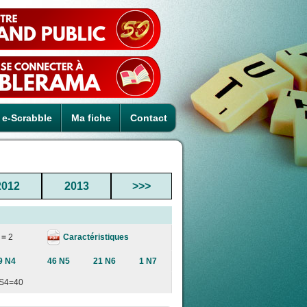
e-Scrabble
Ma fiche
Contact
2012
2013
>>>
Caractéristiques
 =
2
9 N4
46 N5
21 N6
1 N7
S4=40