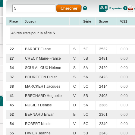
Exporter
Place
Joueur
Série
Score
%S1
46 résultats pour la série 5
22
BARBET Eliane
S
5C
2532
0.00
27
CRECY Marie-France
V
5B
2481
0.00
34
SOULALIOUX Hélène
S
5A
2429
0.00
37
BOURGEON Didier
S
5A
2423
0.00
38
MARCKERT Jacques
C
5C
2414
0.00
41
BRECHARD Huguette
V
5B
2403
0.00
45
NUGIER Denise
D
5A
2386
0.00
52
BERNARD Erwan
B
5C
2361
0.00
54
ROBERT Nicole
V
5C
2349
0.00
55
FAVIER Jeanne
D
5B
2343
0.00