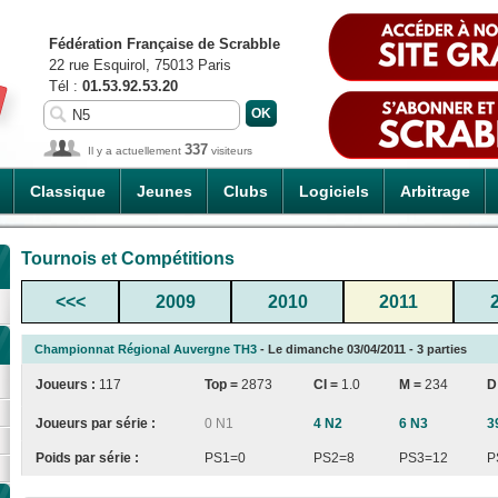
Fédération Française de Scrabble
22 rue Esquirol, 75013 Paris
Tél :
01.53.92.53.20
337
Il y a actuellement
visiteurs
Classique
Jeunes
Clubs
Logiciels
Arbitrage
Tournois et Compétitions
<<<
2009
2010
2011
Championnat Régional Auvergne TH3
- Le dimanche 03/04/2011 - 3 parties
Joueurs :
117
Top =
2873
CI
=
1.0
M =
234
D
Joueurs par série :
0 N1
4 N2
6 N3
3
Poids par série :
PS1=0
PS2=8
PS3=12
P