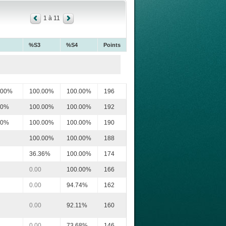
1 à 11
%S3
%S4
Points
.00%
100.00%
100.00%
196
00%
100.00%
100.00%
192
00%
100.00%
100.00%
190
100.00%
100.00%
188
36.36%
100.00%
174
0.00
100.00%
166
0.00
94.74%
162
0.00
92.11%
160
0.00
73.68%
146