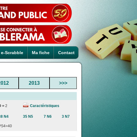
e-Scrabble
Ma fiche
Contact
2012
2013
>>>
Caractéristiques
D =
2
38 N4
35 N5
7 N6
3 N7
PS4=40