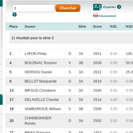
Exporter
Classement
Place
Joueur
Série
Score
%S1
%S2
11 résultats pour la série 3
2
LAFON Philip
D
3A
2651
0.00
100
4
BOUZINAC Rozenn
V
3B
2638
0.00
50.
5
HERNOU Daniel
S
3A
2631
0.00
25.
6
BELLOT Marguerite
D
3A
2618
0.00
0.00
13
MIFSUD Christiane
V
3A
2540
0.00
0.00
17
DELAVELLE Chantal
S
3A
2514
0.00
0.00
19
VAMBAIRGUE William
V
3B
2506
0.00
0.00
CHARBONNIER
20
D
3A
2505
0.00
0.00
Renée
27
BRIAS Francine
D
3A
2453
0.00
0.00