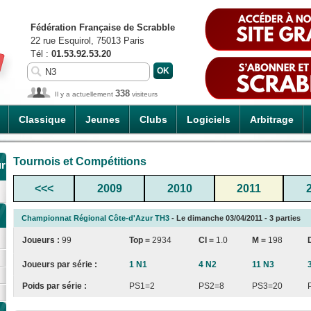
Fédération Française de Scrabble
22 rue Esquirol, 75013 Paris
Tél :
01.53.92.53.20
338
Il y a actuellement
visiteurs
Classique
Jeunes
Clubs
Logiciels
Arbitrage
Tournois et Compétitions
ur
<<<
2009
2010
2011
Championnat Régional Côte-d'Azur TH3
- Le dimanche 03/04/2011 - 3 parties
Joueurs :
99
Top =
2934
CI
=
1.0
M =
198
Joueurs par série :
1 N1
4 N2
11 N3
Poids par série :
PS1=2
PS2=8
PS3=20