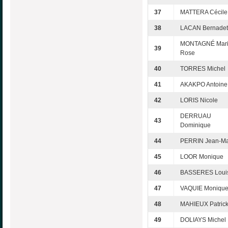
37
MATTERA Cécile
38
LACAN Bernadet
MONTAGNÉ Mari
39
Rose
40
TORRES Michel
41
AKAKPO Antoine
42
LORIS Nicole
DERRUAU
43
Dominique
44
PERRIN Jean-Ma
45
LOOR Monique
46
BASSERES Loui
47
VAQUIE Moniqu
48
MAHIEUX Patric
49
DOLIAYS Michel