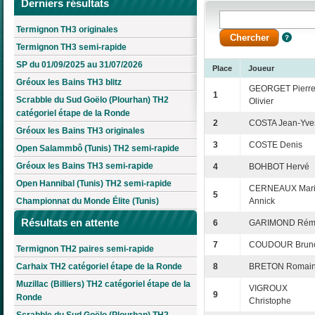
Derniers résultats
Termignon TH3 originales
Termignon TH3 semi-rapide
SP du 01/09/2025 au 31/07/2026
Place
Joueur
Gréoux les Bains TH3 blitz
GEORGET Pierre
1
Scrabble du Sud Goëlo (Plourhan) TH2
Olivier
catégoriel étape de la Ronde
2
COSTA Jean-Yve
Gréoux les Bains TH3 originales
3
COSTE Denis
Open Salammbô (Tunis) TH2 semi-rapide
Gréoux les Bains TH3 semi-rapide
4
BOHBOT Hervé
Open Hannibal (Tunis) TH2 semi-rapide
CERNEAUX Mari
5
Championnat du Monde Élite (Tunis)
Annick
Résultats en attente
6
GARIMOND Rém
7
COUDOUR Brun
Termignon TH2 paires semi-rapide
Carhaix TH2 catégoriel étape de la Ronde
8
BRETON Romai
Muzillac (Billiers) TH2 catégoriel étape de la
VIGROUX
9
Ronde
Christophe
Scrabble du Sud Goëlo (Plourhan) TH2