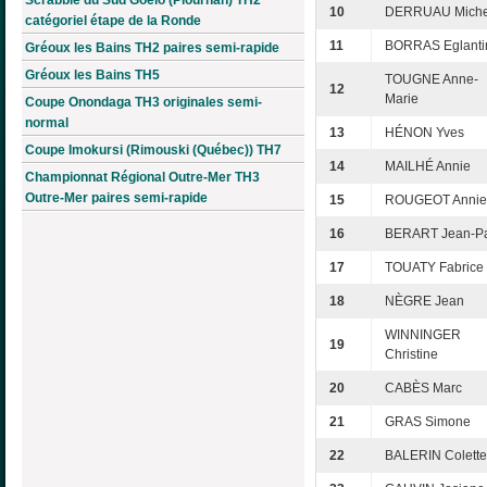
10
DERRUAU Miche
catégoriel étape de la Ronde
11
BORRAS Eglanti
Gréoux les Bains TH2 paires semi-rapide
Gréoux les Bains TH5
TOUGNE Anne-
12
Marie
Coupe Onondaga TH3 originales semi-
normal
13
HÉNON Yves
Coupe Imokursi (Rimouski (Québec)) TH7
14
MAILHÉ Annie
Championnat Régional Outre-Mer TH3
Outre-Mer paires semi-rapide
15
ROUGEOT Annie
16
BERART Jean-P
17
TOUATY Fabrice
18
NÈGRE Jean
WINNINGER
19
Christine
20
CABÈS Marc
21
GRAS Simone
22
BALERIN Colette