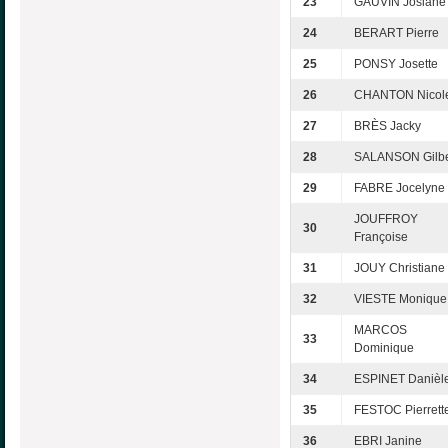
23
GAUVIN Josiane
24
BERART Pierre
25
PONSY Josette
26
CHANTON Nicol
27
BRÈS Jacky
28
SALANSON Gilbe
29
FABRE Jocelyne
JOUFFROY
30
Françoise
31
JOUY Christiane
32
VIESTE Monique
MARCOS
33
Dominique
34
ESPINET Danièl
35
FESTOC Pierrett
36
EBRI Janine