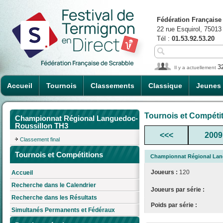
Fédération Française
22 rue Esquirol, 75013
Tél :
01.53.92.53.20
3
Il y a actuellement
Accueil
Tournois
Classements
Classique
Jeunes
Tournois et Compéti
Championnat Régional Languedoc-
Roussillon TH3
<<<
2009
Classement final
Tournois et Compétitions
Championnat Régional Lan
Joueurs :
120
Accueil
Recherche dans le Calendrier
Joueurs par série :
Recherche dans les Résultats
Poids par série :
Simultanés Permanents et Fédéraux