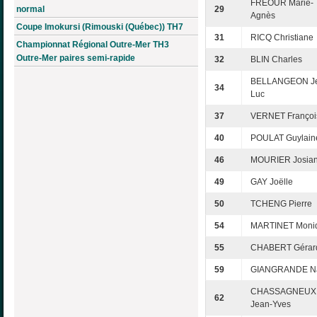
FREOUR Marie-
normal
29
Agnès
Coupe Imokursi (Rimouski (Québec)) TH7
31
RICQ Christiane
Championnat Régional Outre-Mer TH3
Outre-Mer paires semi-rapide
32
BLIN Charles
BELLANGEON J
34
Luc
37
VERNET Françoi
40
POULAT Guylain
46
MOURIER Josia
49
GAY Joëlle
50
TCHENG Pierre
54
MARTINET Moni
55
CHABERT Gérar
59
GIANGRANDE N
CHASSAGNEUX
62
Jean-Yves