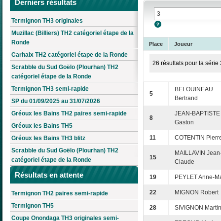
Derniers résultats
Termignon TH3 originales
Muzillac (Billiers) TH2 catégoriel étape de la
Ronde
Place
Joueur
Carhaix TH2 catégoriel étape de la Ronde
26 résultats pour la série 
Scrabble du Sud Goëlo (Plourhan) TH2
catégoriel étape de la Ronde
Termignon TH3 semi-rapide
BELOUINEAU
5
Bertrand
SP du 01/09/2025 au 31/07/2026
Gréoux les Bains TH2 paires semi-rapide
JEAN-BAPTISTE
8
Gaston
Gréoux les Bains TH5
11
COTENTIN Pierr
Gréoux les Bains TH3 blitz
Scrabble du Sud Goëlo (Plourhan) TH2
MAILLAVIN Jean
15
catégoriel étape de la Ronde
Claude
Résultats en attente
19
PEYLET Anne-Ma
22
MIGNON Robert
Termignon TH2 paires semi-rapide
Termignon TH5
28
SIVIGNON Marti
Coupe Onondaga TH3 originales semi-