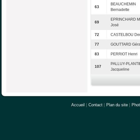
BEAUCHEMIN
63
Bernadette
EPRINCHARD Ma
69
José
72
CASTELBOU Den
77
GOUTTARD Géra
83
PERRIOT Henri
PALLUY-PLANTI
107
Jacqueline
Accueil
|
Contact
|
Plan du site
|
Pho