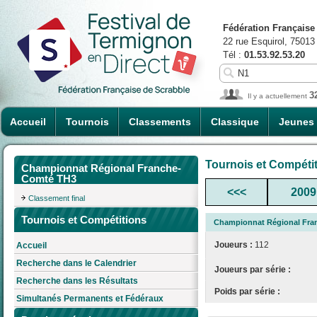
Fédération Française
22 rue Esquirol, 75013
Tél :
01.53.92.53.20
3
Il y a actuellement
Accueil
Tournois
Classements
Classique
Jeunes
Tournois et Compéti
Championnat Régional Franche-
Comté TH3
<<<
2009
Classement final
Tournois et Compétitions
Championnat Régional Fra
Joueurs :
112
Accueil
Recherche dans le Calendrier
Joueurs par série :
Recherche dans les Résultats
Poids par série :
Simultanés Permanents et Fédéraux