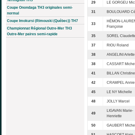
29
LE GORGEU Mic
Coupe Onondaga TH3 originales semi-
31
BOULOUARD Céc
normal
Coupe Imokursi (Rimouski (Québec)) TH7
HÉMON-LAURE
33
Françoise
Championnat Régional Outre-Mer TH3
Outre-Mer paires semi-rapide
35
SOREL Claudett
37
RIOU Roland
38
ANGELINI Arlette
38
CASSART Michel
41
BILLAN Christine
42
CRAMPEL Annie
45
LE NY Michelle
48
JOLLY Marcel
LIGAVAN Marie-
49
Henriette
50
GAUBERT Michel
51
HASCOET Alain