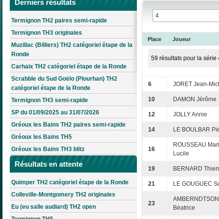
Derniers résultats
Termignon TH2 paires semi-rapide
Termignon TH3 originales
Place
Joueur
Muzillac (Billiers) TH2 catégoriel étape de la
Ronde
59 résultats pour la série 
Carhaix TH2 catégoriel étape de la Ronde
Scrabble du Sud Goëlo (Plourhan) TH2
6
JORET Jean-Mic
catégoriel étape de la Ronde
10
DAMON Jérôme
Termignon TH3 semi-rapide
SP du 01/09/2025 au 31/07/2026
12
JOLLY Annie
Gréoux les Bains TH2 paires semi-rapide
14
LE BOULBAR Pie
Gréoux les Bains TH5
ROUSSEAU Mari
Gréoux les Bains TH3 blitz
16
Lucile
Résultats en attente
19
BERNARD Thier
Quimper TH2 catégoriel étape de la Ronde
21
LE GOUGUEC S
Colleville-Montgomery TH2 originales
AMBERNDTSON
23
Eu (eu salle audiard) TH2 open
Béatrice
Termignon TH5