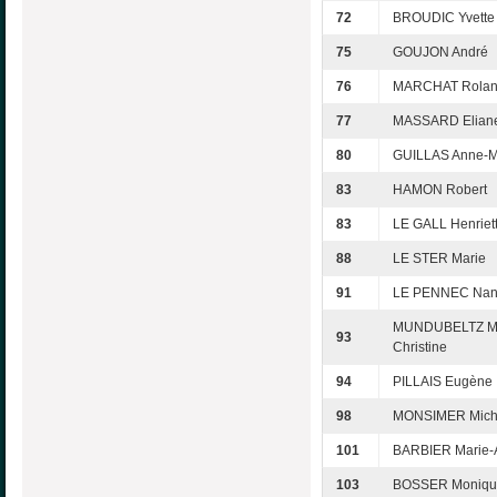
72
BROUDIC Yvette
75
GOUJON André
76
MARCHAT Rola
77
MASSARD Elian
80
GUILLAS Anne-M
83
HAMON Robert
83
LE GALL Henriet
88
LE STER Marie
91
LE PENNEC Na
MUNDUBELTZ Ma
93
Christine
94
PILLAIS Eugène
98
MONSIMER Mich
101
BARBIER Marie-
103
BOSSER Moniqu