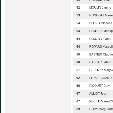
52
MOULIN Janine
53
RUNGOAT Marie
54
BLOND Michelle
54
ESMELIN Moniq
54
GOUJON Yvette
54
ROPARS Marcell
59
BASTIER Claude
60
CASSART Alain
61
GEFFRAY Maryv
62
LE MARCHAND E
66
PICQUET Doly
67
ALLIOT Jean
67
PECILE Marie-C
69
COPY Marguerit