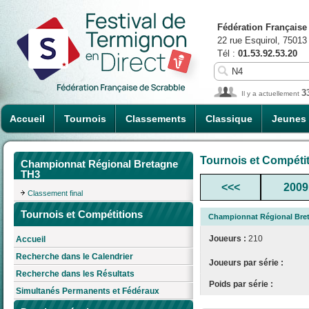
Fédération Française
22 rue Esquirol, 75013
Tél :
01.53.92.53.20
3
Il y a actuellement
Accueil
Tournois
Classements
Classique
Jeunes
Tournois et Compéti
Championnat Régional Bretagne
TH3
<<<
2009
Classement final
Tournois et Compétitions
Championnat Régional Bre
Joueurs :
210
Accueil
Recherche dans le Calendrier
Joueurs par série :
Recherche dans les Résultats
Poids par série :
Simultanés Permanents et Fédéraux