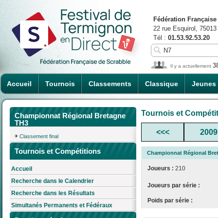
Fédération Française
22 rue Esquirol, 75013
Tél :
01.53.92.53.20
3
Il y a actuellement
Accueil
Tournois
Classements
Classique
Jeunes
Tournois et Compéti
Championnat Régional Bretagne
TH3
<<<
2009
Classement final
Tournois et Compétitions
Championnat Régional Bre
Joueurs :
210
Accueil
Recherche dans le Calendrier
Joueurs par série :
Recherche dans les Résultats
Poids par série :
Simultanés Permanents et Fédéraux