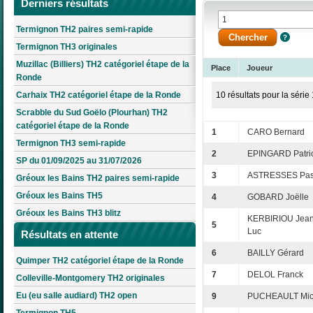
Derniers résultats
Termignon TH2 paires semi-rapide
Termignon TH3 originales
Muzillac (Billiers) TH2 catégoriel étape de la
Place
Joueur
Ronde
Carhaix TH2 catégoriel étape de la Ronde
10 résultats pour la série 
Scrabble du Sud Goëlo (Plourhan) TH2
catégoriel étape de la Ronde
1
CARO Bernard
Termignon TH3 semi-rapide
2
EPINGARD Patri
SP du 01/09/2025 au 31/07/2026
3
ASTRESSES Pas
Gréoux les Bains TH2 paires semi-rapide
Gréoux les Bains TH5
4
GOBARD Joëlle
Gréoux les Bains TH3 blitz
KERBIRIOU Jean
5
Luc
Résultats en attente
6
BAILLY Gérard
Quimper TH2 catégoriel étape de la Ronde
7
DELOL Franck
Colleville-Montgomery TH2 originales
Eu (eu salle audiard) TH2 open
9
PUCHEAULT Mic
Termignon TH5