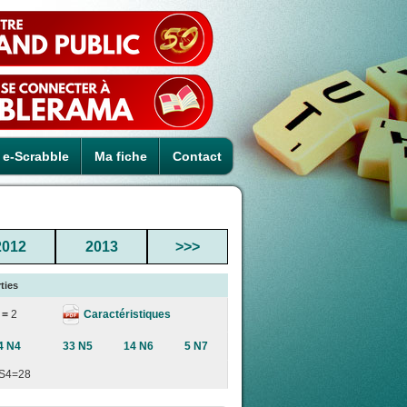
e-Scrabble
Ma fiche
Contact
2012
2013
>>>
ties
Caractéristiques
 =
2
4 N4
33 N5
14 N6
5 N7
S4=28