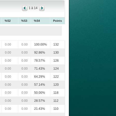
1 à 14
%S2
%S3
%S4
Points
0.00
0.00
100.00%
132
0.00
0.00
92.86%
130
0.00
0.00
78.57%
126
0.00
0.00
71.43%
124
0.00
0.00
64.29%
122
0.00
0.00
57.14%
120
0.00
0.00
50.00%
118
0.00
0.00
28.57%
112
0.00
0.00
21.43%
110