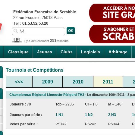
Fédération Française de Scrabble
22 rue Esquirol, 75013 Paris
Tél :
01.53.92.53.20
291
Il y a actuellement
visiteurs
Classique
Jeunes
Clubs
Logiciels
Arbitrage
Tournois et Compétitions
<<<
2009
2010
2011
Championnat Régional Limousin-Périgord TH3
- Le dimanche 10/04/2011 - 3 par
Joueurs :
70
Top =
2935
CI
=
1.0
M =
140
D
Joueurs par série :
1 N1
1 N2
2 N3
1
Poids par série :
PS1=2
PS2=2
PS3=4
P