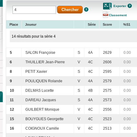
Exporter
Classement
Place
Joueur
Série
Score
%S1
14 résultats pour la série 4
5
SALON Françoise
S
4A
2629
0.00
6
THUILLIER Jean-Pierre
V
4C
2606
0.00
8
PETIT Xavier
S
4C
2595
0.00
9
POULIQUEN Rolande
V
4A
2579
0.00
10
DELMAS Lucette
S
4B
2575
0.00
11
DAREAU Jacques
S
4A
2573
0.00
12
GUILBERT Monique
V
4C
2556
0.00
15
BOUYGUES Georgette
V
4C
2523
0.00
16
COIGNOUX Camille
V
4C
2513
0.00