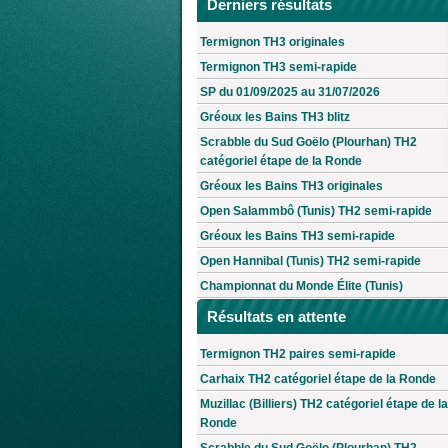
Derniers résultats
Termignon TH3 originales
Termignon TH3 semi-rapide
SP du 01/09/2025 au 31/07/2026
Gréoux les Bains TH3 blitz
Scrabble du Sud Goëlo (Plourhan) TH2
catégoriel étape de la Ronde
Gréoux les Bains TH3 originales
Open Salammbô (Tunis) TH2 semi-rapide
Gréoux les Bains TH3 semi-rapide
Open Hannibal (Tunis) TH2 semi-rapide
Championnat du Monde Élite (Tunis)
Résultats en attente
Termignon TH2 paires semi-rapide
Carhaix TH2 catégoriel étape de la Ronde
Muzillac (Billiers) TH2 catégoriel étape de la
Ronde
Scrabble du Sud Goëlo (Plourhan) TH2