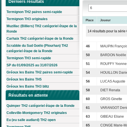
Derniers résultats
Termignon TH2 paires semi-rapide
Termignon TH3 originales
Place
Joueur
Muzillac (Billiers) TH2 catégoriel étape de la
14 résultats pour la série 
Ronde
Carhaix TH2 catégoriel étape de la Ronde
Scrabble du Sud Goëlo (Plourhan) TH2
46
MAUPIN Françoi
catégoriel étape de la Ronde
50
BARDON Noëlle
Termignon TH3 semi-rapide
51
ROUFFY Yvonne
SP du 01/09/2025 au 31/07/2026
Gréoux les Bains TH2 paires semi-rapide
54
HOUILLON Danie
Gréoux les Bains TH5
56
LUCAS Auguste
Gréoux les Bains TH3 blitz
58
DIET Renata
Résultats en attente
60
GROS Ginette
Quimper TH2 catégoriel étape de la Ronde
61
VARANGOT Deni
Colleville-Montgomery TH2 originales
63
GIBEAU Eliane
Eu (eu salle audiard) TH2 open
65
CONGE Marie-Ma
Termignon TH5