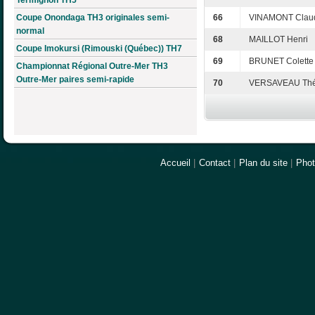
Coupe Onondaga TH3 originales semi-
66
VINAMONT Clau
normal
68
MAILLOT Henri
Coupe Imokursi (Rimouski (Québec)) TH7
69
BRUNET Colette
Championnat Régional Outre-Mer TH3
Outre-Mer paires semi-rapide
70
VERSAVEAU Thé
Accueil
|
Contact
|
Plan du site
|
Pho